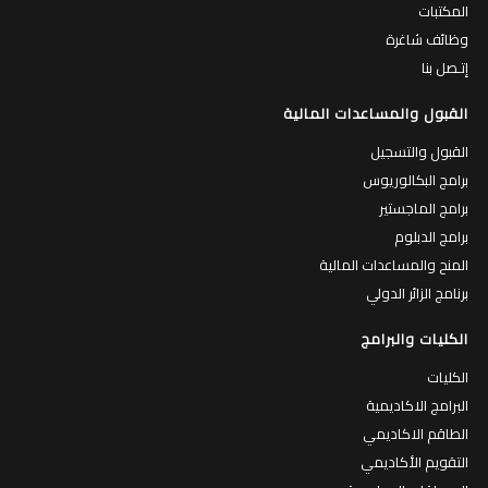
المكتبات
وظائف شاغرة
إتـصل بنا
القبول والمساعدات المالية
القبول والتسجيل
برامج البكالوريوس
برامج الماجستير
برامج الدبلوم
المنح والمساعدات المالية
برنامج الزائر الدولي
الكليات والبرامج
الكليات
البرامج الاكاديمية
الطاقم الاكاديمي
التقويم الأكاديمي