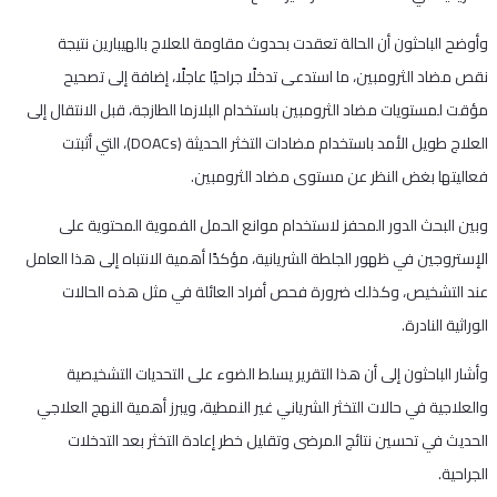
وأوضح الباحثون أن الحالة تعقدت بحدوث مقاومة للعلاج بالهيبارين نتيجة
نقص مضاد الثرومبين، ما استدعى تدخلًا جراحيًا عاجلًا، إضافة إلى تصحيح
مؤقت لمستويات مضاد الثرومبين باستخدام البلازما الطازجة، قبل الانتقال إلى
العلاج طويل الأمد باستخدام مضادات التخثر الحديثة (DOACs)، التي أثبتت
فعاليتها بغض النظر عن مستوى مضاد الثرومبين.
وبين البحث الدور المحفز لاستخدام موانع الحمل الفموية المحتوية على
الإستروجين في ظهور الجلطة الشريانية، مؤكدًا أهمية الانتباه إلى هذا العامل
عند التشخيص، وكذلك ضرورة فحص أفراد العائلة في مثل هذه الحالات
الوراثية النادرة.
وأشار الباحثون إلى أن هذا التقرير يسلط الضوء على التحديات التشخيصية
والعلاجية في حالات التخثر الشرياني غير النمطية، ويبرز أهمية النهج العلاجي
الحديث في تحسين نتائج المرضى وتقليل خطر إعادة التخثر بعد التدخلات
الجراحية.