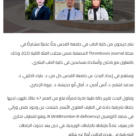
نشر خريجون من كلية الطب في جامعة القدس بحثًا علميًا مشتركًا في
مجلة Thrombosis Journal المصنفة ضمن مجلات الفئة الثانية (Q2)، وذلك
بالتعاون مع باحثين وأساتذة مساعدين في كلية الطب البشري.
وساهم في إعداد البحث عن جامعة القدس كل من: د. علياء الخليلي، د.
محمد اشقير، د. أنس أمين، د. آمال أبو جحيشة، د. عروة الزعتري.
وتناول البحث تقرير حالة طبية نادرة لامرأة تبلغ من العمر 47 عامًا، ظهرت لديها
جلطة شريانية حادة في الطرف العلوي الأيسر، كشفت عن وجود نقص وراثي
في مضاد الثرومبين III (Antithrombin III deficiency)، وهو اضطراب تخثري
نادر يعرف عادةً بارتباطه بالجلطات الوريدية، في حين يعد حدوث الجلطات
الشريانية في هذه الحالات أمرًا غير شائع.