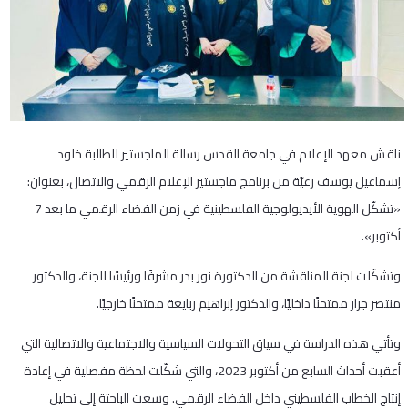
ناقش معهد الإعلام في جامعة القدس رسالة الماجستير للطالبة خلود
إسماعيل يوسف رعيّة من برنامج ماجستير الإعلام الرقمي والاتصال، بعنوان:
«تشكّل الهوية الأيديولوجية الفلسطينية في زمن الفضاء الرقمي ما بعد 7
أكتوبر».
وتشكّلت لجنة المناقشة من الدكتورة نور بدر مشرفًا ورئيسًا للجنة، والدكتور
منتصر جرار ممتحنًا داخليًا، والدكتور إبراهيم ربايعة ممتحنًا خارجيًا.
وتأتي هذه الدراسة في سياق التحولات السياسية والاجتماعية والاتصالية التي
أعقبت أحداث السابع من أكتوبر 2023، والتي شكّلت لحظة مفصلية في إعادة
إنتاج الخطاب الفلسطيني داخل الفضاء الرقمي. وسعت الباحثة إلى تحليل