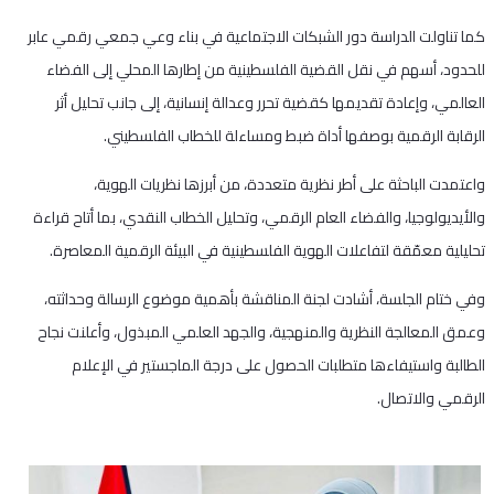
كما تناولت الدراسة دور الشبكات الاجتماعية في بناء وعي جمعي رقمي عابر
للحدود، أسهم في نقل القضية الفلسطينية من إطارها المحلي إلى الفضاء
العالمي، وإعادة تقديمها كقضية تحرر وعدالة إنسانية، إلى جانب تحليل أثر
الرقابة الرقمية بوصفها أداة ضبط ومساءلة للخطاب الفلسطيني.
واعتمدت الباحثة على أطر نظرية متعددة، من أبرزها نظريات الهوية،
والأيديولوجيا، والفضاء العام الرقمي، وتحليل الخطاب النقدي، بما أتاح قراءة
تحليلية معمّقة لتفاعلات الهوية الفلسطينية في البيئة الرقمية المعاصرة.
وفي ختام الجلسة، أشادت لجنة المناقشة بأهمية موضوع الرسالة وحداثته،
وعمق المعالجة النظرية والمنهجية، والجهد العلمي المبذول، وأعلنت نجاح
الطالبة واستيفاءها متطلبات الحصول على درجة الماجستير في الإعلام
الرقمي والاتصال.