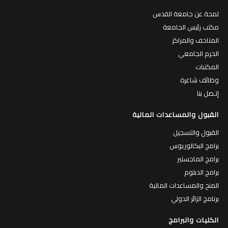
لمحة عن جامعة القدس
مكتب رئيس الجامعة
المتاحف والمراكز
الحرم الجامعي
المكتبات
وظائف شاغرة
إتـصل بنا
القبول والمساعدات المالية
القبول والتسجيل
برامج البكالوريوس
برامج الماجستير
برامج الدبلوم
المنح والمساعدات المالية
برنامج الزائر الدولي
الكليات والبرامج