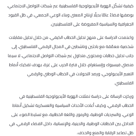
كيفية تشكّل الهوية الأيديولوجية الفلسطينية عبر شبكات التواصل الاجتماعي،
بوصفها فضاءً عامًا بديلًا لإنتاج المعنى وبناء الوعي الجمعي، في ظل القيود
الجغرافية والسياسية المفروضة على الفلسطينيين.
واعتمدت الدراسة على منهج تحليل الخطاب الكيفي، من خلال تحليل مقابلات
شخصية معمّقة مع باحثين وناشطين في المجال الرقمي الفلسطيني، إلى
جانب تحليل خطابات ومحتوى متداول عبر شبكات التواصل الاجتماعي، لا سيما
منصتي فيسبوك وإنستغرام، خلال فترة الحرب على غزة، بهدف تفكيك أنماط
التعبير الأيديولوجي، ورصد التحولات في الخطاب الوطني والرقمي
الفلسطيني.
وركزت الرسالة على دراسة تمثلات الهوية الأيديولوجية الفلسطينية في
الخطاب الرقمي، وكيف أعادت الأحداث السياسية والعسكرية تشكيل أنماط
الوعي، والسرديات الوطنية، والرموز، واللغة الخطابية، مع تسليط الضوء على
التداخل بين الخطابات الوطنية، والدينية، والإنسانية، داخل الفضاء الرقمي، في
ظل تصاعد الرقابة والمنع والحذف.