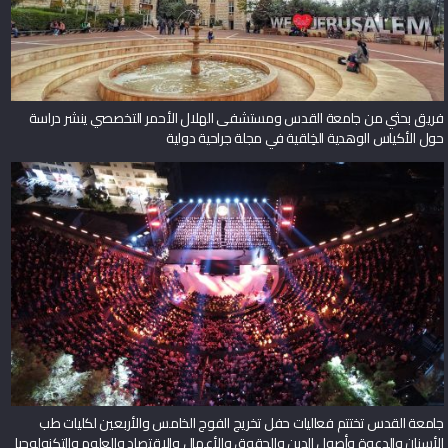
فريق بحثي من جامعة القدس ومستشفى الهلال الأحمر التخصصي ينشر دراسة
حول الأكياس الوهدية الخِلقية في مجلة جراحية دولية
جامعة القدس تختتم فعاليات حفل تخريج الفوج الخامس والأربعين لكليات طب
الأسنان والدعوة وأصول الدين والحقوق والأعمال والاقتصاد والعلوم والتكنولوجيا