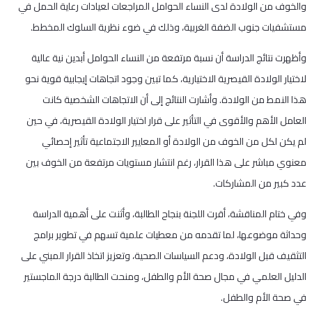
والخوف من الولادة لدى النساء الحوامل المراجعات لعيادات رعاية الحمل في
مستشفيات جنوب الضفة الغربية، وذلك في ضوء نظرية السلوك المخطط.
وأظهرت نتائج الدراسة أن نسبة مرتفعة من النساء الحوامل أبدين نية عالية
لاختيار الولادة القيصرية الاختيارية، كما تبين وجود اتجاهات إيجابية قوية نحو
هذا النمط من الولادة. وأشارت النتائج إلى أن الاتجاهات الشخصية كانت
العامل الأهم والأقوى في التأثير على قرار اختيار الولادة القيصرية، في حين
لم يكن لكل من الخوف من الولادة أو المعايير الاجتماعية تأثير إحصائي
معنوي مباشر على هذا القرار، رغم انتشار مستويات مرتفعة من الخوف بين
عدد كبير من المشاركات.
وفي ختام المناقشة، أقرت اللجنة بنجاح الطالبة، وأثنت على أهمية الدراسة
وحداثة موضوعها، لما تقدمه من معطيات علمية تسهم في تطوير برامج
التثقيف قبل الولادة، ودعم السياسات الصحية، وتعزيز اتخاذ القرار المبني على
الدليل العلمي في مجال صحة الأم والطفل، ومنحت الطالبة درجة الماجستير
في صحة الأم والطفل.