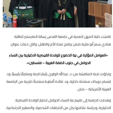
ناقشت كلية المهن الصحية في جامعة القدس رسالة الماجستير للطالبة
هنادي سمر أبو مارية ضمن برنامج صحة الأم والطفل، والتي حملت عنوان:
«العوامل المؤثرة في نية الخضوع للولادة القيصرية الاختيارية بين النساء
الحوامل في جنوب الضفة الغربية – فلسطين».
وتكوّنت لجنة المناقشة من: د. عبدالله الواوي رئيسًا للجنة ومشرفًا رئيسيًا، ود.
ابتسام دويكات ممتحنة داخلية، ود. فائدة أقطيط ممتحنةً خارجية من الجامعة
العربية الأمريكية – جنين.
وهدفت الدراسة إلى تقييم نية النساء الحوامل لاختيار الولادة القيصرية
الاختيارية، ودراسة علاقتها بكل من الاتجاهات الشخصية، والمعايير الاجتماعية،