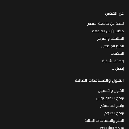
عن القدس
لمحة عن جامعة القدس
مكتب رئيس الجامعة
المتاحف والمراكز
الحرم الجامعي
المكتبات
وظائف شاغرة
إتـصل بنا
القبول والمساعدات المالية
القبول والتسجيل
برامج البكالوريوس
برامج الماجستير
برامج الدبلوم
المنح والمساعدات المالية
برنامج الزائر الدولي