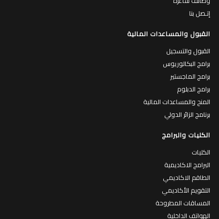
المساقات المطروحة
الهواتف الداخلية
الحياة في جامعة القدس
الحياة في الجامعة
جولة افتراضية في الجامعة
الكافتيريات
المركز الرياضي
السكنات الداخلية
عمادة شؤون الطلبة
حاضنة الأعمال
مركز التطوير المهني
اشترك في القائمة البريدية
قم بادخال بريدك الالكتروني لتصلك النشرة الالكترونية بانتظام