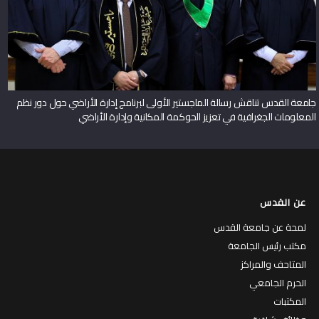
الحرم الجامعي
المكتبات
وظائف شاغرة
إتـصل بنا
القبول والمساعدات المالية
القبول والتسجيل
برامج البكالوريوس
برامج الماجستير
برامج الدبلوم
المنح والمساعدات المالية
برنامج الزائر الدولي
الكليات والبرامج
الكليات
البرامج الاكاديمية
الطاقم الاكاديمي
التقويم الأكاديمي