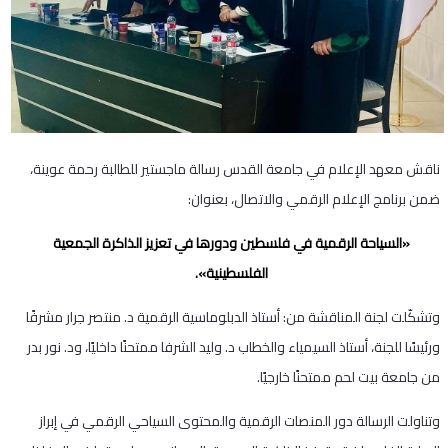
ناقش معهد الإعلام في جامعة القدس رسالة ماجستير للطالبة رحمة عوينة،
ضمن برنامج الإعلام الرقمي والاتصال، بعنوان:
«السياحة الرقمية في فلسطين ودورها في تعزيز الذاكرة الجمعية
الفلسطينية».
وتشكّلت لجنة المناقشة من: أستاذ الدبلوماسية الرقمية د. منتصر جرار مشرفًا
ورئيسًا للجنة، أستاذ السيمياء والخطاب د. وليد الشرفا ممتحنًا داخليًا، ود. نور بدر
من جامعة بيت لحم ممتحنًا خارجيًا.
وتناولت الرسالة دور المنصات الرقمية والمحتوى السياحي الرقمي في إبراز