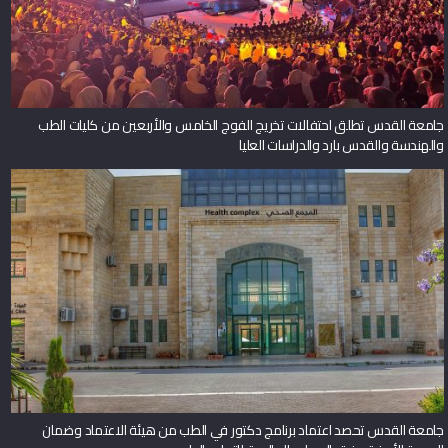
جامعة القدس تحصد اعتماد برنامج دكتور في الطب من هيئة الاعتماد وضمان
الجودة الأردنية وفق المعايير العالمية للتعليم الطبي
باحثون من جامعة القدس ينشرون ورقة بحثية حول حالة نادرة لالتهاب الدم الوليدي
في مجلة Frontiers in Pediatrics