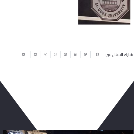
جامعة القدس تختتم فعاليات حفل تخريج الفوج الخامس والأربعين لكليات طب
الأسنان والدعوة وأصول الدين والحقوق والأعمال والاقتصاد والعلوم والتكنولوجيا
والعلوم التربوية والآداب