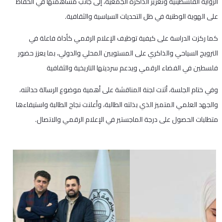
الرواية الفلسطينية وتعزيز الذاكرة الجمعية، إلى جانب مساهمتها في الحفاظ
على الهوية الوطنية في ظل التحديات السياسية والثقافية.
كما ركزت الدراسة على كيفية توظيف الإعلام الرقمي كأداة فاعلة في
الترويج السياحي والذاكري على المستويين المحلي والدولي، بما يعزز حضور
فلسطين في الفضاء الرقمي ويدعم سرديتها التاريخية والثقافية
وفي ختام الجلسة، أثنت لجنة المناقشة على أهمية موضوع الرسالة حداثته،
والجهد العلمي المتميز الذي بذلته الطالبة، وأعلنت نجاح الطالبة واستيفاءها
متطلبات الحصول على درجة الماجستير في الإعلام الرقمي والاتصال.