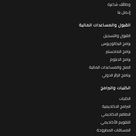
المكتبات
وظائف شاغرة
إتـصل بنا
القبول والمساعدات المالية
القبول والتسجيل
برامج البكالوريوس
برامج الماجستير
برامج الدبلوم
المنح والمساعدات المالية
برنامج الزائر الدولي
الكليات والبرامج
الكليات
البرامج الاكاديمية
الطاقم الاكاديمي
التقويم الأكاديمي