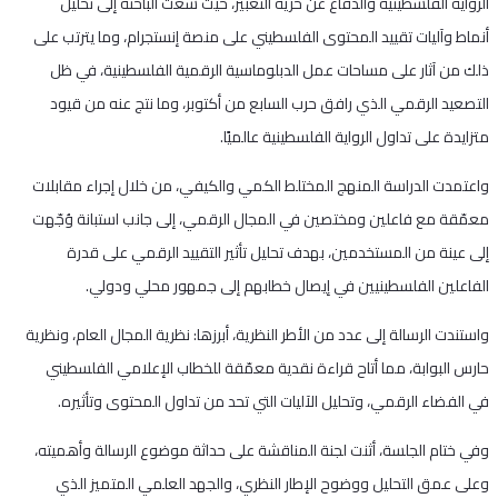
الرواية الفلسطينية والدفاع عن حرية التعبير، حيث سعت الباحثة إلى تحليل
أنماط وآليات تقييد المحتوى الفلسطيني على منصة إنستجرام، وما يترتب على
ذلك من آثار على مساحات عمل الدبلوماسية الرقمية الفلسطينية، في ظل
التصعيد الرقمي الذي رافق حرب السابع من أكتوبر، وما نتج عنه من قيود
متزايدة على تداول الرواية الفلسطينية عالميًا.
واعتمدت الدراسة المنهج المختلط الكمي والكيفي، من خلال إجراء مقابلات
معمّقة مع فاعلين ومختصين في المجال الرقمي، إلى جانب استبانة وُجّهت
إلى عينة من المستخدمين، بهدف تحليل تأثير التقييد الرقمي على قدرة
الفاعلين الفلسطينيين في إيصال خطابهم إلى جمهور محلي ودولي.
واستندت الرسالة إلى عدد من الأطر النظرية، أبرزها: نظرية المجال العام، ونظرية
حارس البوابة، مما أتاح قراءة نقدية معمّقة للخطاب الإعلامي الفلسطيني
في الفضاء الرقمي، وتحليل الآليات التي تحد من تداول المحتوى وتأثيره.
وفي ختام الجلسة، أثنت لجنة المناقشة على حداثة موضوع الرسالة وأهميته،
وعلى عمق التحليل ووضوح الإطار النظري، والجهد العلمي المتميز الذي