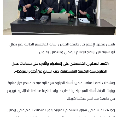
ناقش معهد الإعلام في جامعة القدس رسالة الماجستير للطالبة نغم نضال
أبو سنينة من برنامج الإعلام الرقمي والاتصال، بعنوان:
«تقييد المحتوى الفلسطيني على إنستجرام وتأثيره على مساحات عمل
الدبلوماسية الرقمية الفلسطينية: حرب السابع من أكتوبر نموذجًا».
وتشكّلت لجنة المناقشة من: أستاذ الدبلوماسية الرقمية د. منتصر جرار مشرفًا
ورئيسًا للجنة، أستاذ السيمياء والخطاب د. وليد الشرفا ممتحنًا داخليًا، ود. نور بدر
من جامعة بيت لحم ممتحنًا خارجيًا.
وجاءت الدراسة في سياق الاهتمام المتزايد بدور المنصات الرقمية في إيصال