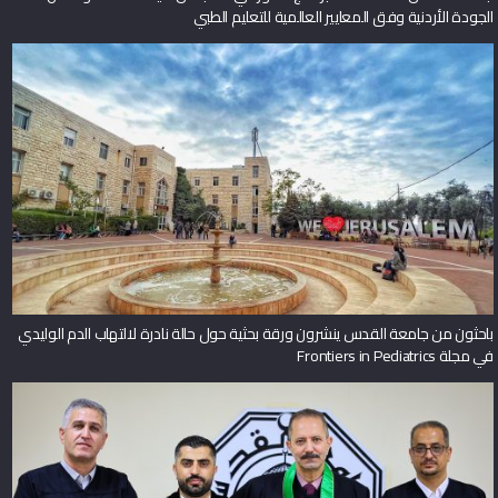
جامعة القدس تحصد اعتماد برنامج دكتور في الطب من هيئة الاعتماد وضمان
الجودة الأردنية وفق المعايير العالمية للتعليم الطبي
باحثون من جامعة القدس ينشرون ورقة بحثية حول حالة نادرة لالتهاب الدم الوليدي
في مجلة Frontiers in Pediatrics