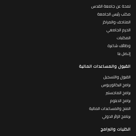
عن القدس
لمحة عن جامعة القدس
مكتب رئيس الجامعة
المتاحف والمراكز
الحرم الجامعي
المكتبات
وظائف شاغرة
إتـصل بنا
القبول والمساعدات المالية
القبول والتسجيل
برامج البكالوريوس
برامج الماجستير
برامج الدبلوم
المنح والمساعدات المالية
برنامج الزائر الدولي