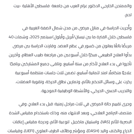
والممتحن الخارجي الدكتور عزام العرب من جامعة فلسطين الأهلية -بيت
لحم.
وأُجريت الدراسة في منازل مرضى من مدن شمال الضفة الغربية في
فلسطين خلال الفترة ما بين نيسان/أبريل وأيلول/سبتمبر 2025، وشملت 40
مريضًا بالغًا يعانون من كسور في عظم العضد. وقارنت الدراسة بين مرضى
بدأوا العلاج الطبيعي مبكرًا خلال أسبوعين من مراجعة طبيب العظام، وآخرين
تأخروا في بدء العلاج لأكثر من ستة أسابيع. وتلقى جميع المشاركين برنامجًا
علاجيًا متكاملًا امتد لثمانية أسابيع، تضمن ثلاث جلسات منتظمة أسبوعية
ركزت على وسائل التحكم بالألم، وتمارين نطاق الحركة، وتقوية العضلات،
والتدريب الحسي-الحركي، والأنشطة الوظيفية الموجهة.
وجرى تقييم حالة المرضى في ثلاث مراحل زمنية: قبل بدء العلاج، وفي
منتصف البرنامج العلاجي، وبعد الانتهاء منه، وذلك باستخدام مقياس الشدة
البصرية للألم (VAS)، واستبيان ماكجيل لنوعية الألم، ودرجة مقياس إعاقات
الذراع والكتف واليد (DASH)، ومؤشر وظائف الطرف العلوي (UEFI)، وقياسات