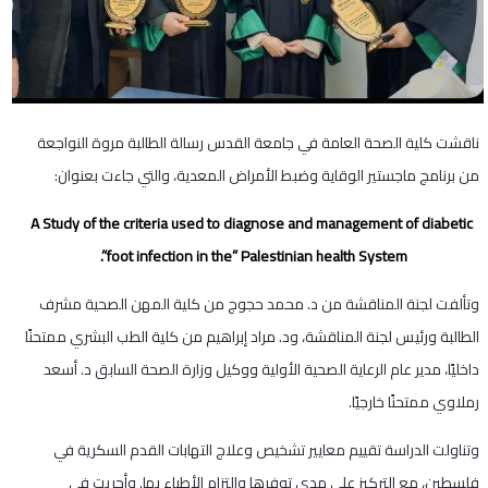
ناقشت كلية الصحة العامة في جامعة القدس رسالة الطالبة مروة النواجعة
من برنامج ماجستير الوقاية وضبط الأمراض المعدية، والتي جاءت بعنوان:
A Study of the criteria used to diagnose and management of diabetic
foot infection in the” Palestinian health System”.
وتألفت لجنة المناقشة من د. محمد حجوج من كلية المهن الصحية مشرف
الطالبة ورئيس لجنة المناقشة، ود. مراد إبراهیم من کلية الطب البشري ممتحنًا
داخليًا، مدير عام الرعاية الصحية الأولية ووكيل وزارة الصحة السابق د. أسعد
رملاوي ممتحنًا خارجيًا.
وتناولت الدراسة تقييم معايير تشخيص وعلاج التهابات القدم السكرية في
فلسطين، مع التركيز على مدى توفرها والتزام الأطباء بها. وأجريت في