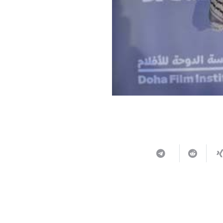
ربما يعجبك أيضا
 تخريج الفوج
جامعة القدس تحصد اعتماد برنامج دكتور
باحثون من جامع
 الطب
في الطب من هيئة الاعتماد وضمان
بحثية حول حالة نا
سات العليا
الجودة الأردنية وفق المعايير العالمية
في مجلة Frontiers in Pediatrics
للتعليم الطبي