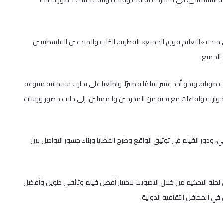
ة السينمائي، في مشاركة ثقافية وفنية دولية عكست حضور الطلبة
 منحة «التعليم فوق الجميع» القطرية، الكلية والمبدعين الفلسطينيين
الجميع.
ويلة، ونحو أحد عشر فيلمًا قصيرًا، واطلعتا على تجارب سينمائية متنوعة
وارية ولقاءات مع نخبة من المخرجين والممثلين، إلى جانب حضور ورشات
 ودور الفيلم في توثيق الواقع وطرح القضايا وبناء جسور التواصل بين
جنة التحكيم من خلال التصويت لاختيار أفضل فيلم وثائقي طويل وأفضل
ي المحافل الثقافية الدولية.