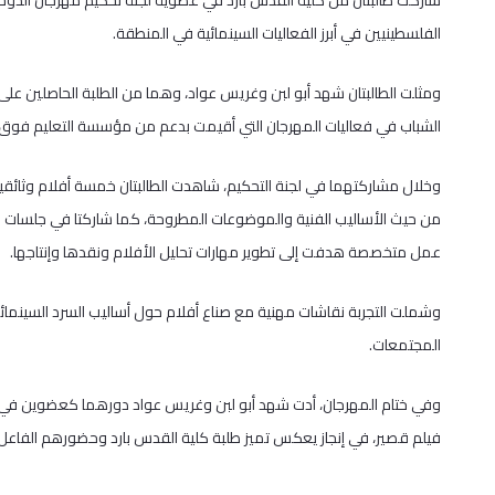
شاركت طالبتان من كلية القدس بارد في عضوية لجنة تحكيم مهرجان الدوح
الفلسطينيين في أبرز الفعاليات السينمائية في المنطقة.
ومثلت الطالبتان شهد أبو لبن وغريس عواد، وهما من الطلبة الحاصلين على
الشباب في فعاليات المهرجان التي أقيمت بدعم من مؤسسة التعليم فوق 
وخلال مشاركتهما في لجنة التحكيم، شاهدت الطالبتان خمسة أفلام وثائقية ط
من حيث الأساليب الفنية والموضوعات المطروحة، كما شاركتا في جلسات ح
عمل متخصصة هدفت إلى تطوير مهارات تحليل الأفلام ونقدها وإنتاجها.
وشملت التجربة نقاشات مهنية مع صناع أفلام حول أساليب السرد السينمائي،
المجتمعات.
وفي ختام المهرجان، أدت شهد أبو لبن وغريس عواد دورهما كعضوين في ل
فيلم قصير، في إنجاز يعكس تميز طلبة كلية القدس بارد وحضورهم الفاعل ف