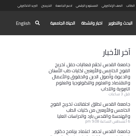
الطالب
الصف الإلكتروني
المستودع الرقمي
ادعم الجامعة
الخريجين
البريد الالكتروني
English
البحث والتطوير
اخبار وانشطة
الحياة الجامعية
آخر الأخبار
جامعة القدس تختتم فعاليات حفل تخريج
الفوج الخامس والأربعين لكليات طب الأسنان
والدعوة وأصول الدين والحقوق والأعمال
والاقتصاد والعلوم والتكنولوجيا والعلوم
التربوية والآداب
قبل 3 ساعات
جامعة القدس تطلق احتفالات تخريج الفوج
الخامس والأربعين من كليات الطب
والهندسة والقدس بارد والدراسات العليا
6 أغسطس الساعة 9:08 pm
جامعة القدس تحصد اعتماد برنامج دكتور