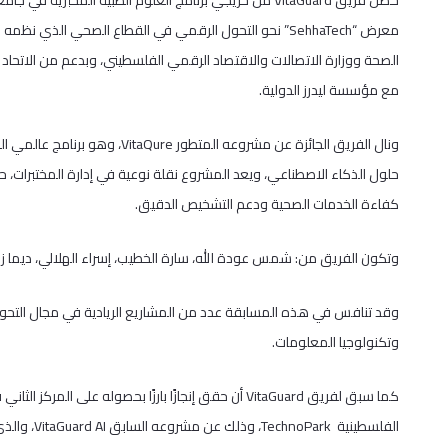
حصل فريق VitaGuard من خريجي برنامج العلوم الطبية المخبر
معرض “SehhaTech” نحو التحول الرقمي في القطاع الصحي الذي ن
مع مؤسسة ليدرز الدولية.
ونال الفريق الجائزة عن مشروعه الم
حلول الذكاء الاصطناعي، ويعد المشروع نقلة نوعية في إدارة المختبرات، حي
كفاءة الخدمات الصحية ودعم التشخيص الدقيق.
وتكون الفريق من: شمس عودة الله، سارة الخطيب، إسراء الهلالي، ديما زبون
وقد تنافس في هذه المسابقة عدد من المشاريع الريادية في مجال التحول ا
وتكنولوجيا المعلومات.
كما سبق لفريق VitaGuard أن حقق إنجازًا بارزًا بحصوله ع
الفلسطينية 