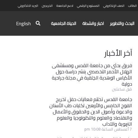
الطالب
الصف الإلكتروني
المستودع الرقمي
ادعم الجامعة
الخريجين
البريد الالكتروني
English
البحث والتطوير
اخبار وانشطة
الحياة الجامعية
آخر الأخبار
فريق بحثي من جامعة القدس ومستشفى
الهلال الأحمر التخصصي ينشر دراسة حول
الأكياس الوهدية الخِلقية في مجلة جراحية
دولية
قبل ساعتين
جامعة القدس تختتم فعاليات حفل تخريج
الفوج الخامس والأربعين لكليات طب الأسنان
والدعوة وأصول الدين والحقوق والأعمال
والاقتصاد والعلوم والتكنولوجيا والعلوم
التربوية والآداب
7 أغسطس الساعة 10:08 pm