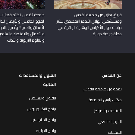
فريق بحثي من جامعة القدس
جامعة القدس تختتم فعاليات
ومستشفى الهلال الأحمر التخصصي ينشر
الفوج الخامس والأربعين لكل
دراسة حول الأكياس الوهدية الخِلقية في
الأسنان والدعوة وأصول الد
مجلة جراحية دولية
والأعمال والاقتصاد والعلوم 
والعلوم التربوية والآداب
عن القدس
القبول والمساعدات
المالية
لمحة عن جامعة القدس
القبول والتسجيل
مكتب رئيس الجامعة
برامج البكالوريوس
المتاحف والمراكز
برامج الماجستير
الحرم الجامعي
برامج الدبلوم
المكتبات