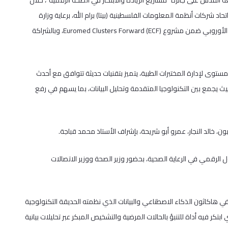
ية في جامعة القدس على جائزة “مشاريع الريادة والابتكار في الصحة الرقمية”، خلال
ظمه اتحاد شركات أنظمة المعلومات الفلسطينية (بيتا) برام الله، برعاية وزارة
الصحة ووزارة الاتصالات والاقتصاد الرقمي الفلسطيني، وبدعم من الاتحاد الأوروبي ضمن مشروع Euromed Clusters Forward (ECF)، وبالشراكة
تطور VitaQure، وهو برنامج عالمي المستوى لإدارة المختبرات الطبية، يتميز بتقنيات حديثة تتوافق مع أحدث
ث يجمع بين التكنولوجيا المتقدمة وتحليل البيانات، بما يسهم في رفع
، خالد النجار، عمرو أبو شريحة، بإشراف الأستاذ محمد قباجة.
لرقمي في الرعاية الصحية، بحضور وزير الصحة ووزير الاتصالات
لى المركز الثاني في هاكاثون الذكاء الاصطناعي والبيانات الذي نظمته الحديقة التكنولوجية
TechnoPark، وذلك عن مشروعه السابق VitaGuard AI، والذي ابتكر فيه أداة للتنبؤ بالحالات المرضية والتشخيص المبكر عبر تحليلات بيانية