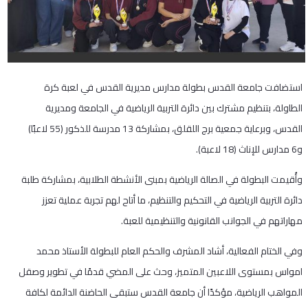
استضافت جامعة القدس بطولة مدارس مديرية القدس في لعبة كرة
الطاولة، بتنظيم مشترك بين دائرة التربية الرياضية في الجامعة ومديرية
القدس، وبرعاية جمعية برج اللقلق، بمشاركة 13 مدرسة للذكور (55 لاعبًا)
و6 مدارس للإناث (18 لاعبة).
وأُقيمت البطولة في الصالة الرياضية بمبنى الأنشطة الطلابية، بمشاركة طلبة
دائرة التربية الرياضية في التحكيم والتنظيم، ما أتاح لهم تجربة عملية تعزز
مهاراتهم في الجوانب القانونية والتنظيمية للعبة.
وفي الختام الفعالية، أشاد المشرف والحكم العام للبطولة الأستاذ محمد
امواس بمستوى اللاعبين المتميز، وحث على المضي قدمًا في تطوير وصقل
المواهب الرياضية، مؤكدًا أن جامعة القدس ستبقى الحاضنة الدائمة لكافة