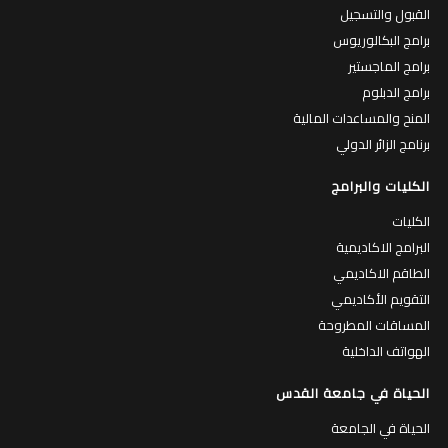
القبول والتسجيل
برامج البكالوريوس
برامج الماجستير
برامج الدبلوم
المنح والمساعدات المالية
برنامج الزائر الدولي
الكليات والبرامج
الكليات
البرامج الاكاديمية
الطاقم الاكاديمي
التقويم الأكاديمي
المساقات المطروحة
الهواتف الداخلية
الحياة في جامعة القدس
الحياة في الجامعة