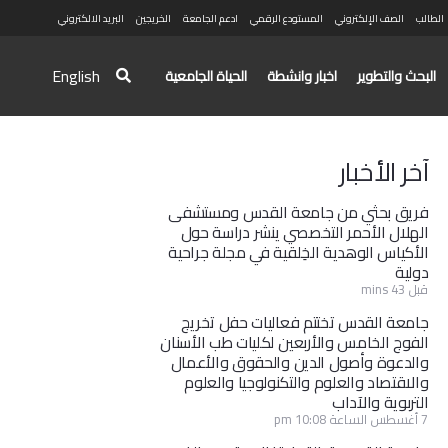
الطالب
الصف الإلكتروني
المستودع الرقمي
ادعم الجامعة
الخريجين
البريد الالكتروني
English
البحث والتطوير
اخبار وانشطة
الحياة الجامعية
آخر الأخبار
فريق بحثي من جامعة القدس ومستشفى
الهلال الأحمر التخصصي ينشر دراسة حول
الأكياس الوهدية الخِلقية في مجلة جراحية
دولية
قبل 43 mins
جامعة القدس تختتم فعاليات حفل تخريج
الفوج الخامس والأربعين لكليات طب الأسنان
والدعوة وأصول الدين والحقوق والأعمال
والاقتصاد والعلوم والتكنولوجيا والعلوم
التربوية والآداب
7 أغسطس الساعة 10:08 pm