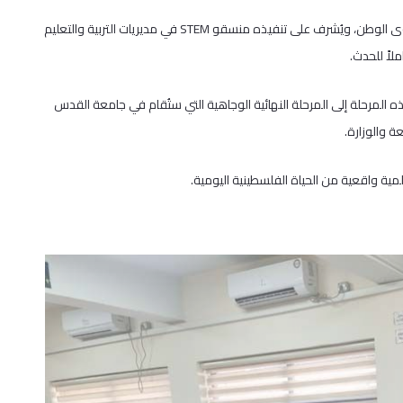
وتُقام المرحلة الأولى من الأولمبياد عبر امتحان إلكتروني موحّد على مستوى الوطن، ويُشرف على تنفيذه منسقو STEM في مديريات التربية والتعليم
لاً للحدث.
قون أعلى نتائج هذه المرحلة إلى المرحلة النهائية الوجاهية التي ستُقام في جامعة القدس
ة والوزارة.
ة واقعية من الحياة الفلسطينية اليومية.