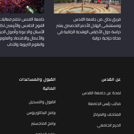
فريق بحثي من جامعة القدس
جامعة القدس تختتم فعاليات
ومستشفى الهلال الأحمر التخصصي ينشر
الفوج الخامس والأربعين لكل
دراسة حول الأكياس الوهدية الخِلقية في
الأسنان والدعوة وأصول الد
مجلة جراحية دولية
والأعمال والاقتصاد والعلوم 
والعلوم التربوية والآداب
عن القدس
القبول والمساعدات
المالية
لمحة عن جامعة القدس
القبول والتسجيل
مكتب رئيس الجامعة
برامج البكالوريوس
المتاحف والمراكز
برامج الماجستير
الحرم الجامعي
برامج الدبلوم