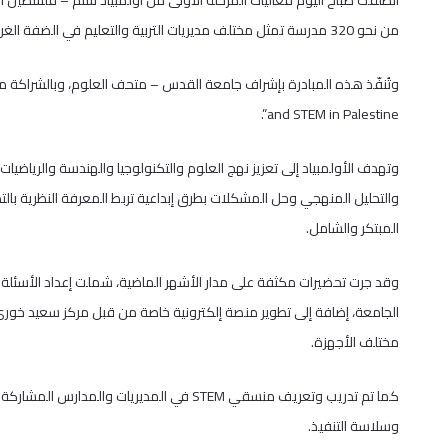
من نحو 320 مدرسة تمثل مختلف مديريات التربية والتعليم في الضفة الغربية والقدس، في تجربة وطنية رائدة هي الأولى من نوعها في فلسطين.
and STEM in Palestine”.
والتحليل المنهجي وحل المشكلات بطرق إبداعية تربط المعرفة النظرية بال
المبتكر والشامل.
وقد جرت تحضيرات مكثفة على مدار الأشهر الماضية، شملت إعداد الأسئلة و
الجامعة، إضافة إلى تطوير منصة إلكترونية خاصة من قبل مركز سعيد خوري 
مختلف الأجهزة.
كما تم تدريب وتعريف منسقي STEM في المديريات
وسلاسة التنفيذ.