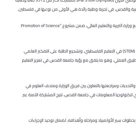
انطلقت صباح اليوم فعاليات المرحلة الأولى من أولمبياد ستم – فلسطين الوطني الأول (Pal STEM Olympiad)، بمشاركة أكثر من 9512 طالبًا وطالبة
وتُنفّذ هذه المبادرة بإشراف جامعة القدس – متحف العلوم، وبالشراكة مع وزارة التربية والتعليم العالي، ضمن مشروع “Promotion of Science
وتهدف الأولمبياد إلى تعزيز نهج العلوم والتكنولوجيا والهندسة والرياضيات (STEM) في التعليم الفلسطيني، وتشجيع الطلبة على التفكير العلمي
تطبيق العملي، وهو ما يتفق مع رؤية جامعة القدس في تعزيز التعليم
التحديات ومراجعتها بالتعاون بين فريق الوزارة ومتحف العلوم في
لتكنولوجيا المعلومات في جامعة القدس، تتيح المشاركة الآمنة عبر
 والمدارس المشاركة بخطوات سير الأولمبياد ومراحله وأهدافه، لضمان توحيد الإجراءات