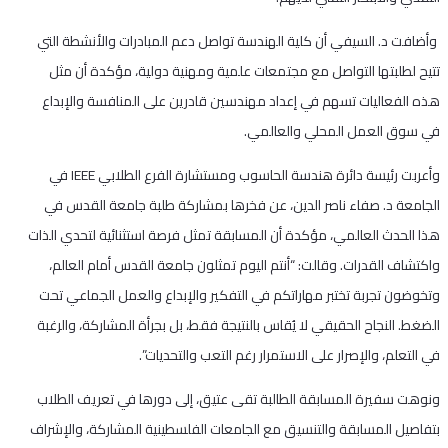
وأضافت د. السيفي أن كلية الهندسة تواصل دعم المبادرات والأنشطة التي
تتيح لطلبتها التواصل مع مجتمعات علمية ومهنية دولية، مؤكدة أن مثل
هذه الفعاليات تسهم في إعداد مهندسين قادرين على المنافسة والإبداع
في سوق العمل المحلي والعالمي.
وأعربت رئيسة دائرة هندسة الحاسوب ومستشارة الفرع الطلابي IEEE في
الجامعة د. صفاء ناصر الدين، عن فخرها بمشاركة طلبة جامعة القدس في
هذا الحدث العالمي، مؤكدة أن المسابقة تمثل فرصة استثنائية لتحدي الذات
واكتشاف القدرات. وقالت: “أنتم اليوم تمثلون جامعة القدس أمام العالم،
وتخوضون تجربة تختبر مهاراتكم في التفكير والإبداع والعمل الجماعي تحت
الضغط. النجاح الحقيقي لا يُقاس بالنتيجة فقط، بل بجرأة المشاركة، والرغبة
في التعلم، والإصرار على الاستمرار رغم التعب والتحديات”.
ونوهت سفيرة المسابقة الطالبة تقى عتيق، إلى دورها في تعريف الطلاب
بتفاصيل المسابقة والتنسيق مع الجامعات الفلسطينية المشاركة، والإشراف