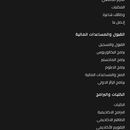
المكتبات
وظائف شاغرة
إتـصل بنا
القبول والمساعدات المالية
القبول والتسجيل
برامج البكالوريوس
برامج الماجستير
برامج الدبلوم
المنح والمساعدات المالية
برنامج الزائر الدولي
الكليات والبرامج
الكليات
البرامج الاكاديمية
الطاقم الاكاديمي
التقويم الأكاديمي