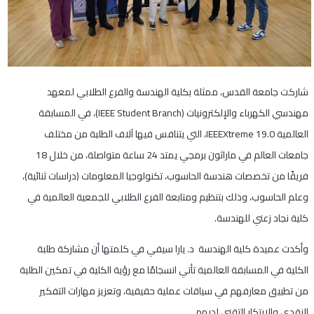
شاركت جامعة القدس، ممثلة بكلية الهندسة والفرع الطلابي لمعهد
مهندسي الكهرباء والإلكترونيات (IEEE Student Branch)، في المسابقة
العالمية IEEEXtreme 19.0، التي يتنافس فيها آلاف الطلبة من مختلف
جامعات العالم في ماراثون برمجي يمتد 24 ساعة متواصلة، من خلال 18
فريقًا من تخصصات هندسة الحاسوب، تكنولوجيا المعلومات (دراسات ثنائية)،
وعلم الحاسوب، وذلك بتنظيم ومتابعة الفرع الطلابي للجمعية العالمية في
كلية نجاد زعني للهندسة.
وأكدت عميدة كلية الهندسة د. يارا سيفي في كلمتها أن مشاركة طلبة
الكلية في المسابقة العالمية تأتي انسجامًا مع رؤية الكلية في تمكين الطلبة
من تطبيق معارفهم في سياقات عملية حقيقية، وتعزيز مهارات التفكير
النقدي والابتكار التقني لديهم.