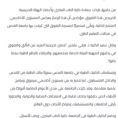
من جانبها، باركت عمادة كلية الطب البشري وأعضاء الهيئة التدريسية
للخريجين هذا التفوق، مؤكدين أن هذا الإنجاز يعكس المستوى الأكاديمي
المتميز للكلية، ويأتي استمرارًا لمسيرة التفوق التي عُرفت بها جامعة القدس
في مجالات التعليم الطبي.
وقال عميد الكلية د. هاني عابدين “نتمنى لخريجينا المزيد من التألق والتفوق
في رحلتهم المهنية النبيلة لخدمة مجتمعهم، والارتقاء بالنظم الطبية حيثما
كانوا”.
وتستقطب الكليات الطبية في جامعة القدس سنويًا مئات الطلبة من القدس
والداخل الفلسطيني، لما تتميز به من مستوى أكاديمي مرموق وبرامج
علمية متقدمة. وقد خرّجت الجامعة على مدى الأعوام الماضية أفواجًا من
الأطباء الذين حققوا نجاحات لافتة في الامتحانات المحلية والدولية، والتحقوا
بأرقى الجامعات والمستشفيات ومراكز الأبحاث حول العالم.
وتضم الكليات الطبية في الجامعة: كلية الطب البشري، وطب الأسنان،