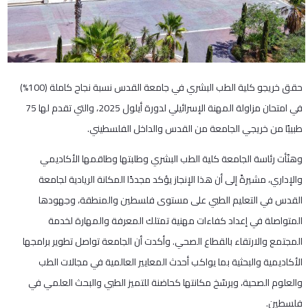
حقق خريجو كلية الطب البشري في جامعة القدس نسبة نجاح كاملة (100%)
في امتحان مزاولة المهنة الإسرائيلي لدورة أيلول 2025، والتي تقدم لها 75
طبيبًا من خريجي الجامعة من القدس والداخل الفلسطيني.
وهنّأت رئاسة الجامعة كلية الطب البشري وطلبتها وطاقمها الأكاديمي
والإداري، مشيرةً إلى أن هذا الإنجاز يؤكد مجددًا المكانة الريادية لجامعة
القدس في التعليم الطبي على مستوى فلسطين والمنطقة، وجهودها
المتواصلة في إعداد كفاءات مهنية تمتلك المعرفة والمهارة لخدمة
المجتمع والارتقاء بالقطاع الصحي. وأكدت أن الجامعة تواصل تطوير برامجها
الأكاديمية والبحثية بما يواكب أحدث المعايير العالمية في مجالات الطب
والعلوم الصحية، ويرسّخ مكانتها كحاضنة للتميز الطبي والبحث العلمي في
فلسطين.