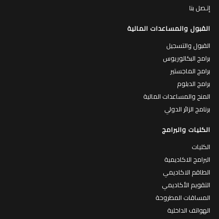
إتـصل بنا
القبول والمساعدات المالية
القبول والتسجيل
برامج البكالوريوس
برامج الماجستير
برامج الدبلوم
المنح والمساعدات المالية
برنامج الزائر الدولي
الكليات والبرامج
الكليات
البرامج الاكاديمية
الطاقم الاكاديمي
التقويم الأكاديمي
المساقات المطروحة
الهواتف الداخلية