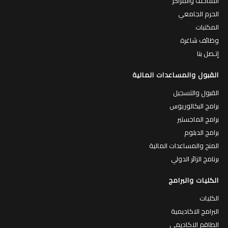
الحرم الجامعي
المكتبات
وظائف شاغرة
إتـصل بنا
القبول والمساعدات المالية
القبول والتسجيل
برامج البكالوريوس
برامج الماجستير
برامج الدبلوم
المنح والمساعدات المالية
برنامج الزائر الدولي
الكليات والبرامج
الكليات
البرامج الاكاديمية
الطاقم الاكاديمي