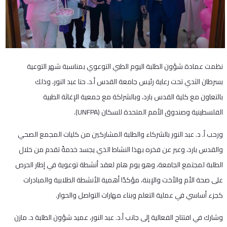
نظمت عمادة شؤون الطلبة اليوم الطبي التوعوي بمناسبة شهر التوعية
بسرطان الثدي تحت رعاية رئيس جامعة القدس أ.د. حنا عبد النور، وذلك
بالتعاون مع كلية القدس بارد، وبالشراكة مع جمعية الإغاثة الطبية
الفلسطينية وصندوق الأمم المتحدة للسكان (UNFPA).
ورحب أ. د. عبد النور بالشركاء والطلبة المشاركين من كليات المجمع الصحي
والقدس بارد، وعبر عن فخره بهذا النشاط الذي يجسد خدمةً تقدم من خلال
الطلبة لمجتمع الجامعة، وهو يوم هام لعقد أنشطة توعوية في إطار الحرص
على صحة الأم والأخت والإبنة، مؤكدًا أهمية الأنشطة الطلابية والمبادرات
كجزء أساسي في عملية التعلم وبناء مهارات التواصل والحوار.
وشارك في افتتاح الفعالية إلى جانب أ.د. عبد النور، عميد شؤون الطلبة د. مازن