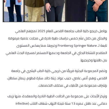
يواصل خريجو كلية الطب بجامعة القدس للعام 2025 تميزهم العلمي
والبحثي من خلال نشر خمس دراسات طبية نادرة في مجلات علمية مرموقة
تابعة لـ Springer Nature وFrontiers وغيرها، مما يعكس المستوى
المتقدم للنشاط البحثي في الجامعة ودعمها المستمر لمسيرة البحث العلمي
بين طلبتها وخريجيها.
وتضم المجموعة البحثية فريقًا من خريجي كلية الطب البشري في جامعة
القدس، وهم: أنس عاصي، حبيب عواد، زينة خالد، سارة فطوم، ريمان سلطان،
بإشراف مجموعة من الأطباء في مختلف التخصصات.
وتركز الأبحاث على مجموعة من الحالات الطبية النادرة والمعقدة، منها نزيف
دماغي عند طفل عمره 13 سنة نتيجة التهاب شغاف القلب (infective