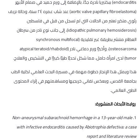
endocarditis) ببكتيريا نادرة جدًا، بالإضافة إلى ورم حميد في صمام الأبهر
(aortic valve papillary fibroelastoma) عند شاب عمره ٢٤ سنة، وحالة نزيف
رئوي متكرر تعتبر من الحالات التي لم تسجل من قبل في فلسطين
(idiopathic pulmonary hemosiderosis)، إلى جانب نوع نادر من سرطان
العظام منتشر بطريقة غير تقليدية (synchronous multifocal
osteosarcoma)، وأخيرًا ورم دماغي نادر (atypical teratoid/rhabdoid
tumor) لدى امرأة حامل، مما شكل تحديًا طبيًا كبيرًا في التشخيص والعلاج.
هذا ويمثل هذا الإنجاز خطوة مهمة في مسيرة البحث العلمي لكلية الطب
بجامعة القدس، ويعكس تفاني خريجيها ومساهمتهم في إثراء المحتوى
الطبي العالمي.
روابط الأبحاث المنشورة:
Non-aneurysmal subarachnoid hemorrhage in a 13-year-old male
with infective endocarditis caused by Abiotrophia defectiva: a case
report and literature review