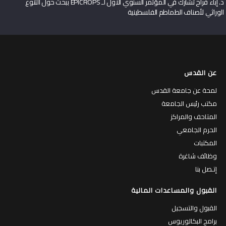
د. إباء فراح تشارك في المؤتمر السنوي الأول لـ EPICROPS ببحث حول التنوع
الوراثي لأصناف الطماطم الفلسطينية
عن القدس
لمحة عن جامعة القدس
مكتب رئيس الجامعة
المتاحف والمراكز
الحرم الجامعي
المكتبات
وظائف شاغرة
إتـصل بنا
القبول والمساعدات المالية
القبول والتسجيل
برامج البكالوريوس