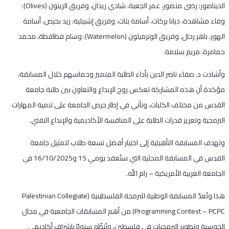
الديناصور: رضى منصور، عمر الجعبة، شادي زيدان، وفريق الزيتون (Olives):
وفاء مشاهدة، ديانا بركات، أسامة بنات، وفريق إشبيلية: زيد بحيص، أسامة
الهور، باهر رحال، وفريق الوترميلون (Watermelon): وسام فطافطة، محمد
حمامرة، مريم سلامة.
وأشادت د. صفاء ناصر الدين بأداء الطلبة المتميز وحماسهم خلال المسابقة،
مؤكدة أن هذه المشاركة تعكس روح الإبداع والتعاون بين طلبة جامعة
القدس من مختلف الكليات، وتأتي في إطار حرص الجامعة على تنمية المهارات
البرمجية وتعزيز قدرات الطلبة على المنافسة الأكاديمية والإبداع التقني.
وتهدف المسابقة التأهيلية إلى اختيار أفضل تسعة طلاب لتمثيل جامعة
القدس في المسابقة المحلية التي ستُعقد يومي 15 و16/10/2025 في
الجامعة العربية الأمريكية – رام الله.
هذا وتُعدّ المسابقة الوطنية للبرمجة الفلسطينية (Palestinian Collegiate
Programming Contest – PCPC) من أهم المسابقات الجامعية في مجال
الحوسبة وتطوير البرمجيات في فلسطين، وتُنظّم سنويًا بإشراف أكاديمي