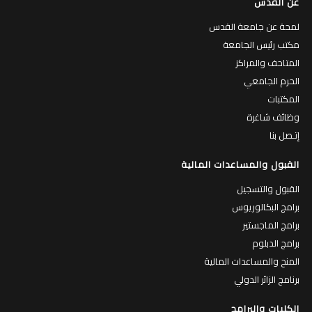
القبول والمساعدات المالية
القبول والتسجيل
برامج البكالوريوس
برامج الماجستير
برامج الدبلوم
المنح والمساعدات المالية
برنامج الزائر الدولي
الكليات والبرامج
الكليات
البرامج الاكاديمية
الطاقم الاكاديمي
التقويم الأكاديمي
المساقات المطروحة
الهواتف الداخلية
الحياة في جامعة القدس