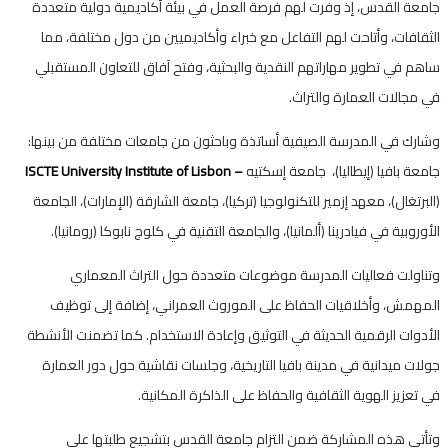
جامعة القدس، إذ وفرت لهم فرصة العمل في بيئة أكاديمية دولية متعددة
الثقافات، وأتاحت لهم التفاعل مع خبراء وأكاديميين من دول مختلفة، مما
ساهم في تطوير مهاراتهم النقدية والبحثية، وفتح آفاق للتعاون المستقبلي
في مجالات العمارة والتراث.
وشارك في المدرسة الصيفية أساتذة وباحثون من جامعات مختلفة من بينها:
جامعة بافيا (إيطاليا)، جامعة إسكتيه
– ISCTE University Institute of Lisbon
(البرتغال)، معهد إزمير للتكنولوجيا (تركيا)، جامعة الشارقة (الإمارات)، الجامعة
الأوروبية في فيادرينا (ألمانيا)، والجامعة التقنية في كلوج نابوكا (رومانيا).
وتناولت فعاليات المدرسة موضوعات متعددة حول التراث المعماري
المهمش، وأخلاقيات الحفاظ على الموروث العمراني، إضافة إلى توظيف
الأدوات الرقمية الحديثة في التوثيق وإعادة الاستخدام. كما تضمنت الأنشطة
جولات ميدانية في مدينة بافيا التاريخية، وجلسات نقاشية حول دور العمارة
في تعزيز الهوية الثقافية والحفاظ على الذاكرة المكانية.
وتأتي هذه المشاركة ضمن التزام جامعة القدس بتشجيع طلبتها على