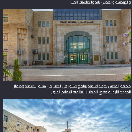
جامعة القدس تحصد اعتماد برنامج دكتور في الطب من هيئة الاعتماد وضمان
الجودة الأردنية وفق المعايير العالمية للتعليم الطبي
باحثون من جامعة القدس ينشرون ورقة بحثية حول حالة نادرة لالتهاب الدم الوليدي
في مجلة Frontiers in Pediatrics