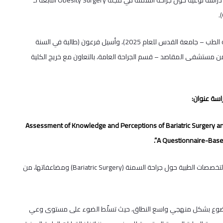
نشر فريق بحثي من طلبة وخريجين في كلية الطب البشري بجامعة القدس دراسة نوعية حول جراحة السمنة في مجلة Obesity Surgery التابعة لـ
وضمّ الفريق كلًا من: أحمد طحان، ورؤى فرعون، ورانيا مشعل (خريجو كلية الطب – جامعة القدس للعام 2025)، وأسيل فرعون (طالبة في السنة
 مستشفى المقاصد – قسم الجراحة العامة، بالتعاون مع خريج الكلية
اسة عنوان:
“Assessment of Knowledge and Perceptions of Bariatric Surgery an
A Questionnaire-Based
وهدفت إلى تقييم مستوى المعرفة والتصورات لدى الأطباء من مختلف التخصصات الطبية حول جراحة السمنة (Bariatric Surgery) ومضاعفاتها، من
لموضوع بشكل منهجي واسع النطاق، حيث تسلّط الضوء على مستوى وعي