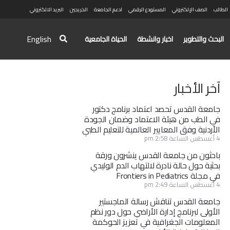
الطالب
الصف الإلكتروني
المستودع الرقمي
ادعم الجامعة
الخريجين
البريد الالكتروني
English
البحث والتطوير
اخبار وانشطة
الحياة الجامعية
آخر الأخبار
جامعة القدس تحصد اعتماد برنامج دكتور
في الطب من هيئة الاعتماد وضمان الجودة
الأردنية وفق المعايير العالمية للتعليم الطبي
4 أغسطس الساعة 2:58 pm
باحثون من جامعة القدس ينشرون ورقة
بحثية حول حالة نادرة لالتهاب الدم الوليدي
في مجلة Frontiers in Pediatrics
4 أغسطس الساعة 2:49 pm
جامعة القدس تناقش رسالة الماجستير
الأولى لبرنامج إدارة الأراضي حول دور نظم
المعلومات الجغرافية في تعزيز الحوكمة