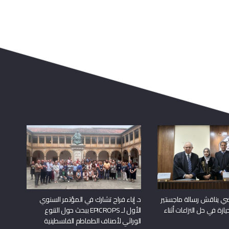
راضي يناقش رسالة ماجستير
د. إباء فراح تشارك في المؤتمر السنوي
يازة في حل النزاعات أثناء
الأول لـ EPICROPS ببحث حول التنوع
الوراثي لأصناف الطماطم الفلسطينية