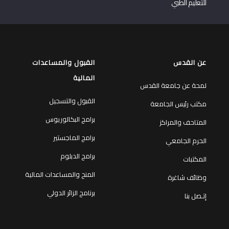
للتعليم الطبي
عن القدس
القبول والمساعدات
المالية
لمحة عن جامعة القدس
القبول والتسجيل
مكتب رئيس الجامعة
برامج البكالوريوس
المتاحف والمراكز
برامج الماجستير
الحرم الجامعي
برامج الدبلوم
المكتبات
المنح والمساعدات المالية
وظائف شاغرة
برنامج الزائر الدولي
إتـصل بنا