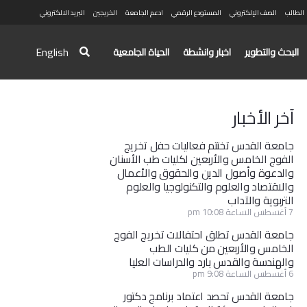
الطالب
الصف الإلكتروني
المستودع الرقمي
ادعم الجامعة
الخريجين
البريد الالكتروني
English
البحث والتطوير
اخبار وانشطة
الحياة الجامعية
آخر الأخبار
جامعة القدس تختتم فعاليات حفل تخريج
الفوج الخامس والأربعين لكليات طب الأسنان
والدعوة وأصول الدين والحقوق والأعمال
والاقتصاد والعلوم والتكنولوجيا والعلوم
التربوية والآداب
7 أغسطس الساعة 10:08 pm
جامعة القدس تطلق احتفالات تخريج الفوج
الخامس والأربعين من كليات الطب
والهندسة والقدس بارد والدراسات العليا
6 أغسطس الساعة 9:08 pm
جامعة القدس تحصد اعتماد برنامج دكتور