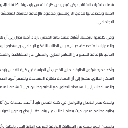
شملت فقرات الافتتاح عرض فيديو عن كلية القدس بارد، ونشاطًا تفاعليًا،
الكلية وتخصصاتها قدمها البروفيسور محمود، بالإضافة لجلسات لمناقشة ال
الاجتماعي.
وفي كلمتها الترحيبية، أشارت عميد كلية القدس بارد د. آمنة بدران إلى أن 
والمهارات المتخصصة، حيث يمارس الطالب التفكير الإبداعي، ويستطيع الربط
العالم، بالإضافة للجمع بين التعليم النظري والعملي عبر المشاهدة والتفكي
وأكد عميد شؤون الطلبة د. مازن الخطيب أن الدراسة في كلية القدس بارد ه
التفكير الخلاق، مشيرًا إلى أن العمادة جاهزة للمساعدة وتقديم أجود الخد
والمساعدات، إلى الاستعداد للتعاون مع الكلية وطلبتها في الأنشطة المتميز
وتحدث مدير الاتصال والتواصل في كلية القدس بارد أ. أحمد حميدات عن أهم
بطلبة وطاقم متميز، حيث يتعلم الطالب في بيئة تحفّز الإبداع وتطوير الخبرات.
وتضمن اليوم جملة من الفعاليات الهادفة لتعريف الطلبة الجدد بالكلية وأ