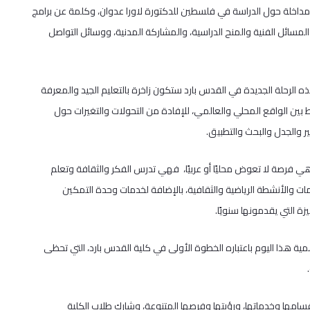
 ومداخلة حول الدراسة في فلسطين للدكتورة لاورا عدوان، وكلمة عن برامج
مسائل الفنية والمنح الدراسية، والمشاركة المدنية، ووسائل التواصل
هذه الرحلة الجديدة في القدس بارد ستكون زاخرة بالتعليم الجيد والمعرفة
 بين الواقع المحلي والعالمي، للإفادة من التحولات والتغيرات حول
ر والجدل والبحث والتطبيق.
ي فرصة لا تعوض محليًا أو عربيًا، فهي تدرس الفكر والثقافة وتعلم
مات والأنشطة الرياضية والثقافية، بالإضافة لخدمات وحدة التمكين
ة التي يقدمونها سنويًا.
ية هذا اليوم باعتباره الخطوة الأولى في كلية القدس بارد، التي تحظى
قسامها وخدماتها، ورؤيتها وفرصها المتنوعة، وشارك طلاب الكلية