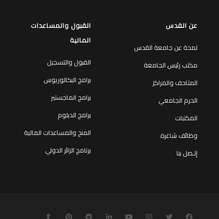
عن القدس
القبول والمساعدات
المالية
لمحة عن جامعة القدس
القبول والتسجيل
مكتب رئيس الجامعة
برامج البكالوريوس
المتاحف والمراكز
برامج الماجستير
الحرم الجامعي
برامج الدبلوم
المكتبات
المنح والمساعدات المالية
وظائف شاغرة
برنامج الزائر الدولي
إتـصل بنا