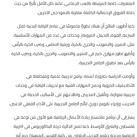
المتغيرات، خاصة المرتبطة باللعب الجماعي، لكنه كان الأقل تأثيرًا من حيث
دلالة الفروق الإحصائية الكاملة مقارنة بالنموذجين الآخرين.
كما أظهرت النتائج أن هناك تطورًا ملموسًا في عناصر اللياقة البدنية (مثل
السرعة، القوة، التحمل، المرونة)، وكذلك في عدد من المهارات الأساسية،
مثل: التمرير، والتصويب، والجري بالكرة، ورمية التماس، وضرب الكرة بالرأس.
وأظهر تطور مهاري كبير في التمرير، والتصويب، والجري بالكرة، وضرب الكرة
بالرأس بعد تطبيق البرامج التدريبية.
وأوصت الدراسة بضرورة اعتماد برامج تدريبية علمية ومتكاملة في
الأكاديميات الكروية ودمج المهارات الفنية مع تدريبات اللياقة في وحدات
تدريبية متوازنة، وتأهيل المدربين واطلاعهم على الأساليب الحديثة في
التدريب، وإجراء تقويم دوري لتأثير البرامج التدريبية على الأداء الفعلي للاعبين.
يشار إلى أن برنامج ماجستير ريادة الأعمال الرياضية هو الأول من نوعه في
فلسطين والشرق الأوسط، كما تمنح الدائرة درجة البكالوريوس في التربية
الرياضية ودرجة دبلوم التدريب الرياضي من كلية القدس المهنية/ حرم أبو