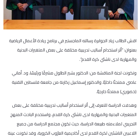
اقش الطالب زياد الجوابرة رسالته الماجستير في برنامج ريادة الأعمال الرياضية
بعنوان: “أثر استخدام أساليب تدريبية مختلفة على بعض المتغيرات البدنية
والمهارية لدى ناشئي كرة القدم”.
وتكونت لجنة المناقشة من: الدكتور بشير الطلول مشرفًا ورئيسًا، ود. أماني
عاصي ممتحنًا داخليًا، والدكتور إسماعيل زكارنة من جامعة فلسطين التقنية
(خضوري) ممتحنًا خارجيًا.
وهدفت الدراسة للتعرف إلى أثر استخدام أساليب تدريبية مختلفة على بعض
المتغيرات البدنية والمهارية لدى ناشئي كرة القدم، واستخدم الباحث المنهج
التجريبي لملاءمته طبيعة الدراسة، حيث تكون مجتمع الدراسة من جميع
اللاعبين الناشئين لكرة القدم لدى أكاديمية العرّوب الكروية، وقد تكونت عينة