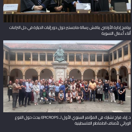
برنامج إدارة الأراضي يناقش رسالة ماجستير حول دور إثبات الحيازة في حل النزاعات
أثناء أعمال التسوية
د. إباء فراح تشارك في المؤتمر السنوي الأول لـ EPICROPS ببحث حول التنوع
الوراثي لأصناف الطماطم الفلسطينية