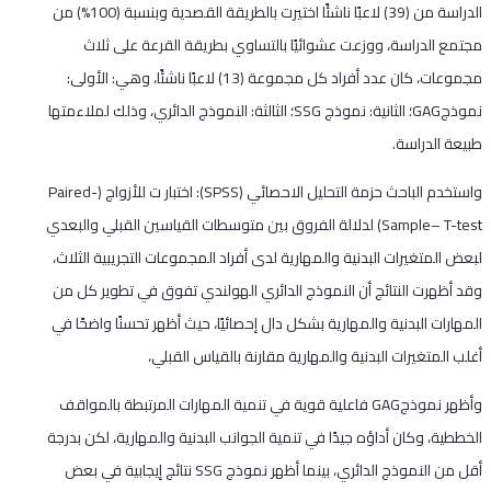
الدراسة من (39) لاعبًا ناشئًا اختيرت بالطريقة القصدية وبنسبة (100%) من
مجتمع الدراسة، ووزعت عشوائيًا بالتساوي بطريقة القرعة على ثلاث
مجموعات، كان عدد أفراد كل مجموعة (13) لاعبًا ناشئًا، وهي: الأولى:
نموذجGAG؛ الثانية: نموذج SSG؛ الثالثة: النموذج الدائري، وذلك لملاءمتها
طبيعة الدراسة.
واستخدم الباحث حزمة التحليل الاحصائي (SPSS): اختبار ت للأزواج (Paired-
Sample– T-test) لدلالة الفروق بين متوسطات القياسين القبلي والبعدي
لبعض المتغيرات البدنية والمهارية لدى أفراد المجموعات التجريبية الثلاث،
وقد أظهرت النتائج أن النموذج الدائري الهولندي تفوق في تطوير كل من
المهارات البدنية والمهارية بشكل دال إحصائيًا، حيث أظهر تحسنًا واضحًا في
أغلب المتغيرات البدنية والمهارية مقارنة بالقياس القبلي،
وأظهر نموذجGAG فاعلية قوية في تنمية المهارات المرتبطة بالمواقف
الخططية، وكان أداؤه جيدًا في تنمية الجوانب البدنية والمهارية، لكن بدرجة
أقل من النموذج الدائري، بينما أظهر نموذج SSG نتائج إيجابية في بعض