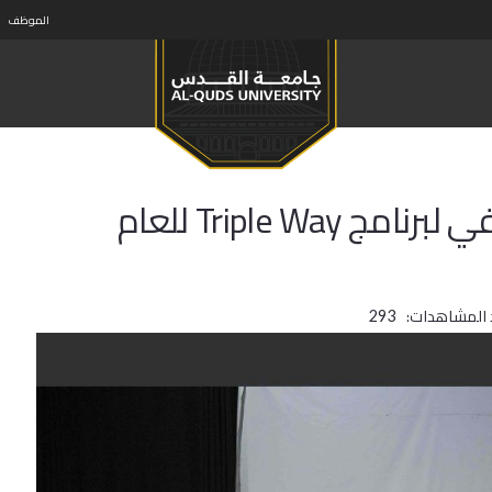
الموظف
جامعة القدس تنظم اللقاء التعريفي لبرنامج Triple Way للعام
 المشاهدات:
293