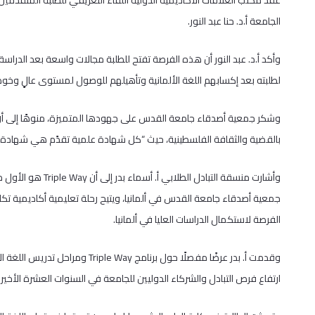
الجامعة أ.د. حنا عبد النور.
وأكد أ.د. عبد النور أن هذه الفرصة تفتح للطلبة مجالات واسعة بعد الدراسة، و
لطلبته بعد إكسابهم اللغة الألمانية وتأهيلهم للوصول لمستوى عالٍ وخ
وشكر جمعية أصدقاء جامعة القدس على جهودها المتميزة، منوهًا إلى أ
بالقضية والثقافة الفلسطينية، حيث “كل شهادة علمية تقدًم هي شهادة ع
وأشارت منسقة التباد
جمعية أصدقاء جامعة القدس في ألمانيا، ويتيح رحلة تعليمية أكاديمية تكام
الفرصة لاستكمال الدراسات العليا في ألمانيا.
وقدمت أ. بدر عرضًا مفصلًا حول برنا
ارتفاع فرص التبادل والشركاء الدوليين للجامعة في السنوات العشرة الأخيرة