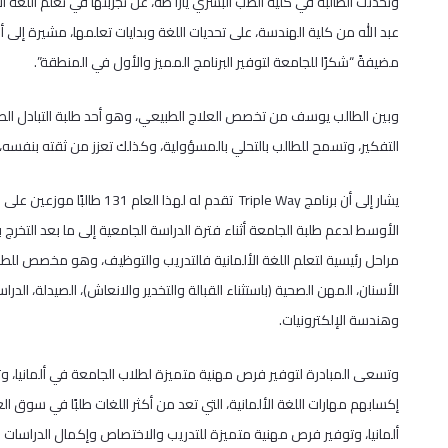
عبد الله من كلية الهندسة، على تحديات اللغة وبدايات تعلمها، مشيرة إلى أ
مضيفةً “شكرًا للجامعة لتوفير البرنامج المميز والأول في المنطقة”.
وبين الطالب يوسف من تخصص العلاج الطبيعي، وهو أحد طلبة التبادل الطلاب
التفكير، وتسمح للطالب بالتحلي بالمسؤولية، وكذلك تعزز من ثقته بنفسه، 
يشار إلى أن برنامج Triple Way
الأوسط لدعم طلبة الجامعة أثناء فترة الدراسة الجامعية إلى ما بعد التخ
مراحل رئيسية لتعلم اللغة الألمانية فالتدريب والتوظيف، وهو مخصص للطلا
الأسنان، المهن الصحية (باستثناء القبالة والتخدير والانعاش)، الصيدلة، الد
وهندسة الإلكترونيات.
وتسعى المبادرة لتوفير فرص مهنية متميزة لطلاب الجامعة في ألمانيا، وت
إكسابهم مهارات اللغة الألمانية، التي تعد من أكثر اللغات طلبًا في سوق 
ألمانيا، وتوفير فرص مهنية متميزة للتدريب والاختصاص وإكمال الدراسات