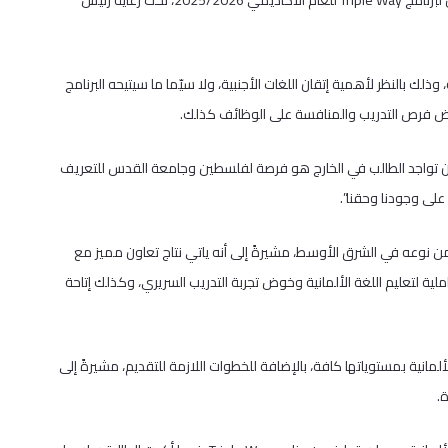
عقد مكتب العلاقات الأكاديمية الدولية اللقاء التعريفي للطلبة المتقدمين لبرنامج Triple Way للعام الأكاديمي 2025/2026، تحت رعاية رئيس
ذلك بالنظر لأهمية إتقان اللغات الأجنبية، ولا سيّما ما سيتيحه البرنامج
وض فرص التدريب والمنافسة على الوظائف كذلك.
ن تواجد الطالب في الخارج هو فرصة لفلسطين وجامعة القدس للتعريف
لى وجودنا وحقنا”.
ل الطلابي أ. أسماء بدر إلى أن Triple Way هو الأول من نوعه في الشرق الأوسط، مشيرةً إلى أنه ياتي نتاج تعاون مميز مع
لية لتعليم اللغة الألمانية وخوض تجربة التدريب السريري، وكذلك إتاحة
مج Triple Way ومراحل تدريس اللغة الألمانية بمستوياتها كافة، بالإضافة للخطوات اللازمة للتقديم، مشيرةً إلى
.