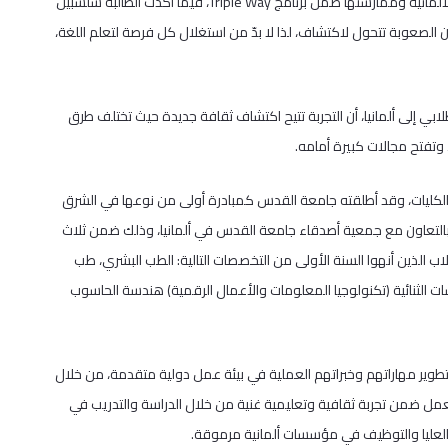
وتحدثت الطالبة في كلية الطب البشري يارا طه، عن تجربتها في تعلم اللغة الألمانية وممارستها ضمن برنامج Triple Way، فيما أكدت الطالبة سلسبيل
ن الصعوبة تتحول لاكتشاف، لذا لا بدّ من استغلال كل فرصة لتعلم اللغة،
ي إلى ألمانيا، أن التجربة تتيح اكتشاف ثقافة جديدة حيث تختلف طرق
وتفتح مجالات كبيرة أمامه.
 تقدم له لهذا العام 131 طالبًا موزعين على الكليات، وقد أطلقته جامعة القدس كمبادرة أولى من نوعها في الشرق
رج بالتعاون مع جمعية أصدقاء جامعة القدس في ألمانيا، وذلك ضمن ثلاث
ب الذين أنهوا السنة الأولى من التخصصات التالية: الطب البشري، طب
راسات الثنائية (تكنولوجيا المعلومات والأعمال الرقمية) هندسة الحاسوب
طوير مهاراتهم وخبراتهم العملية في بيئة عمل دولية متقدمة، من خلال
العمل ضمن تجربة ثقافية وتعليمية غنية من خلال الدراسة والتدريب في
 العليا والتوظيف في مؤسسات ألمانية مرموقة.