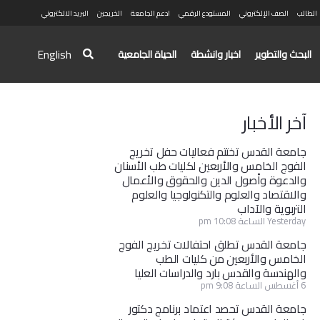
الطالب
الصف الإلكتروني
المستودع الرقمي
ادعم الجامعة
الخريجين
البريد الالكتروني
English
البحث والتطوير
اخبار وانشطة
الحياة الجامعية
آخر الأخبار
جامعة القدس تختتم فعاليات حفل تخريج
الفوج الخامس والأربعين لكليات طب الأسنان
والدعوة وأصول الدين والحقوق والأعمال
والاقتصاد والعلوم والتكنولوجيا والعلوم
التربوية والآداب
Yesterday الساعة 10:08 pm
جامعة القدس تطلق احتفالات تخريج الفوج
الخامس والأربعين من كليات الطب
والهندسة والقدس بارد والدراسات العليا
6 أغسطس الساعة 9:08 pm
جامعة القدس تحصد اعتماد برنامج دكتور