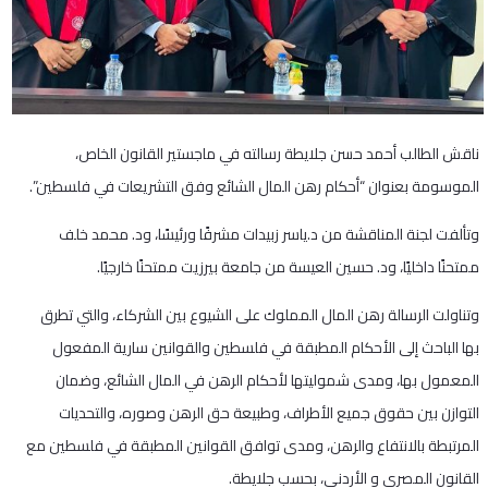
ناقش الطالب أحمد حسن جلايطة رسالته في ماجستير القانون الخاص،
الموسومة بعنوان “أحكام رهن المال الشائع وفق التشريعات في فلسطين”.
وتألفت لجنة المناقشة من د.ياسر زبيدات مشرفًا ورئيسًا، ود. محمد خلف
ممتحنًا داخليًا، ود. حسين العيسة من جامعة بيرزيت ممتحنًا خارجيًا.
وتناولت الرسالة رهن المال المملوك على الشيوع بين الشركاء، والتي تطرق
بها الباحث إلى الأحكام المطبقة في فلسطين والقوانين سارية المفعول
المعمول بها، ومدى شموليتها لأحكام الرهن في المال الشائع، وضمان
التوازن بين حقوق جميع الأطراف، وطبيعة حق الرهن وصوره، والتحديات
المرتبطة بالانتفاع والرهن، ومدى توافق القوانين المطبقة في فلسطين مع
القانون المصري و الأردني، بحسب جلايطة.