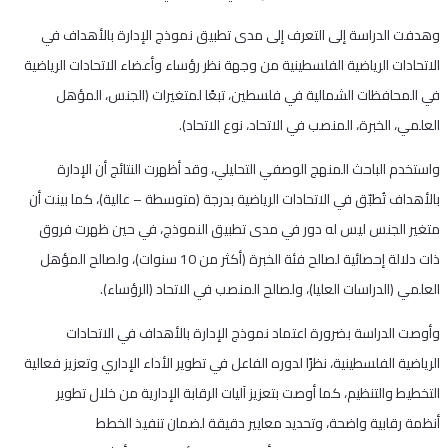
وهدفت الدراسة إلى التعرف إلى مدى تطبيق نموذج الإدارة بالأهداف في
الاتحادات الرياضية الفلسطينية من وجهة نظر رؤساء وأعضاء الاتحادات الرياضية
في المحافظات الشمالية في فلسطين، تبعًا لمتغيرات (الجنس، المؤهل
العلمي، الخبرة، المنصب في الاتحاد، نوع الاتحاد).
واستخدم الباحث المنهج الوصفي التحليلي، وقد أظهرت النتائج أن الإدارة
بالأهداف تُطبّق في الاتحادات الرياضية بدرجة (متوسطة – عالية)، كما بينت أن
متغير الجنس ليس له دور في مدى تطبيق النموذج، في حين ظهرت فروق
ذات دلالة إحصائية لصالح فئة الخبرة (أكثر من 10 سنوات)، ولصالح المؤهل
العلمي (الدراسات العليا)، ولصالح المنصب في الاتحاد (الرؤساء).
وأوصت الدراسة بضرورة اعتماد نموذج الإدارة بالأهداف في الاتحادات
الرياضية الفلسطينية، نظرًا لدوره الفاعل في تطوير الأداء الإداري وتعزيز فعالية
التخطيط والتنظيم، كما أوصت بتعزيز آليات الرقابة الإدارية من خلال تطوير
أنظمة رقابية واضحة، وتحديد معايير دقيقة لضمان تنفيذ الخطط