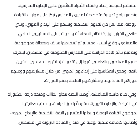
المستمر لسياسة إعداد وانتقاء الأفراد القائمين علـى الإدارة المدرسية،
وتطوير برامج تدريبية متخصصة لمديري المدارس تركز على مهارات القيادة
الروحية، مما يعزز من ثقتهم التنظيمية ويشجع على الإبداع المهني، وتبني
صانعي القرار( الوزارة) نظام المكافآت والحوافز على المستويين المادي
والمعنوي، وفق أسس ومعايير تم تعميمها سابقا، وبعدالة وموضوعية،
وتعميم نتائج هذه الدراسة على المدارس الحكومية في فلسطين، ليتعرف
جميع المعلمين والعاملين فيها إلى تقديرات زملائهم المعلمين الآخرين
للثقة، ومدى انعكاسها على إبداعهم المهني من خلال مشاركتهم ووعيهم
بدورهم المناط بهم، ومشاركتهم الفاعلة بصنع القرارات.
وفي ختام جلسة المناقشة، أوصت اللجنة بنجاح الطالب ومنحه درجة الدكتوراة
في القيادة والإدارة التربوية، مشيدةً بتميز الدراسة، وعمق معالجتها
لموضوع القيادة الروحية وربطها للمتغيرين الثقة التنظيمية والإبداع المهني،
وأصالتها كإضافة علمية نوعية في ميدان القيادة التربوية في فلسطين.