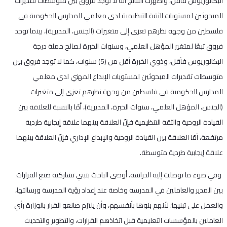
البكالوريوس فأقل، وأظهرت النتائج أنّه لا توجد فروق بين متوسطات تقديرات
المبحوثين لمستويات الثقة التنظيمية لدى معلمي المدارس الحكومية في
فلسطين من وجهة نظرهم تعزى إلى متغيرات (الجنس، المديرية)، بينما توجد
فروق تبعًا لمتغير المؤهل العلمي، وسنوات الخبرة لصالح حملة درجة
البكالوريوس فأقل، وذوي الخبرة أقل من (5) سنوات، كما لا توجد فروق بين
متوسطات تقديرات المبحوثين لمستويات الإبداع المهني لدى معلمي
المدارس الحكومية في فلسطين من وجهة نظرهم تعزى إلى متغيرات
(الجنس، المؤهل العلمي، سنوات الخبرة، المديرية)، أمّا بالنسبة للعلاقة بين
القيادة الروحية والثقة التنظيمية فإنّ العلاقة بينهما علاقة إيجابية طردية
مرتفعة، أمّا العلاقة بين القيادة الروحية والإبداع الإداري فإنّ العلاقة بينهما
علاقة إيجابية طردية متوسطة.
وفي ضوء ما توصلت إليه الدراسة، أوصى الباحث بتبني تشاركية صنع القرارات
بين المدير والعاملين في المدرسة وخاصة عند إعداد رؤية المدرسة ورسالتها،
والعمل على تبنيها؛ لأنهم بنوها بأنفسهم، وأن يلتزم صانعو القرار بالوزارة رأي
العاملين بالمؤسسات التعليمية قبل اتخاذهم القرارات، والتطوير والتحديث