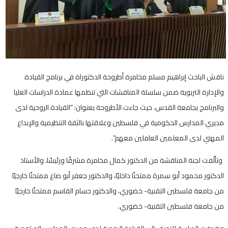
ناقش الباحث إبراهيم مسلم مخامرة أطروحة الدكتوراة في برنامج القيادة
والإدارة التربوية ضمن سلسلة المناقشات التي تنظمها عمادة الدراسات العليا
والبرنامج بجامعة القدس، حيث جاءت الأطروحة بعنوان: “القيادة الروحية لدى
مديري المدارس الحكومية في فلسطين وعلاقتها بالثقة التنظيمية والإبداع
المهني لدى المعلمين العاملين معهم”.
وتألّفت لجنة المناقشة من الدكتور كمال مخامرة مشرفًا ورئيسًا، والأستاذ
الدكتور محمود أبو سمرة ممتحنًا داخليًا، والدكتور جعفر أبو صاع ممتحنًا خارجيًا
من جامعة فلسطين التقنية- خضوري، والدكتور حسام القاسم ممتحنًا خارجيًا
من جامعة فلسطين التقنية- خضوري.