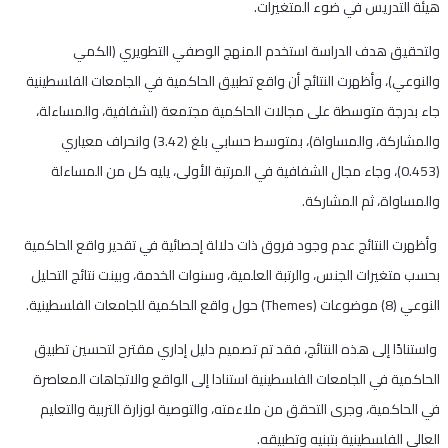
هيئة التدريس في ضوء المتغيرات.
ولتحقيق هدف الدراسة استخدم المنهج الوصفي التطويري (الكمي
والنوعي)، وأظهرت النتائج أن واقع تطبيق الحاكمية في الجامعات الفلسطينية
جاء بدرجة متوسطة على مجالات الحاكمية مجتمعة (لشفافية، والمساءلة،
والمشاركة، والمساواة)، بمتوسط حسابي بلغ (3.42) وانحراف معياري
(0.453)، وجاء مجال الشفافية في المرتبة الأولى، يليه كل من المساءلة
والمساواة، ثم المشاركة.
وأظهرت النتائج عدم وجود فروق ذات دلالة إحصائية في تقدير واقع الحاكمية
بحسب متغيرات الجنس، والرتبة العلمية، وسنوات الخدمة، وبينت نتائج التحليل
النوعي (8) موضوعات (Themes) حول واقع الحاكمية للجامعات الفلسطينية.
واستنادًا إلى هذه النتائج، فقد تم تصميم دليل إداري مقترح لتحسين تطبيق
الحاكمية في الجامعات الفلسطينية استنادا إلى الواقع والاتجاهات المعاصرة
في الحاكمية، وجرى التحقق من ملاءمته، والتوصية لوزارة التربية والتعليم
العالي الفلسطينية بتبنيه وتطبيقه.