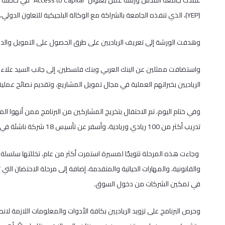
(YEP)، الذي تنفذه الجامعة بالشراكة مع الوكالة البلجيكية للتعاون الدولي، وبتمويل من الاتحاد الأوروبي.
وهدفت الورشة إلى تعريف الرياديين على طرق الحصول على التمويل والدعم 
واستضافت ممثلين عن البنك العربي وبنك فلسطين، إلى جانب السيد علاء ال
الرياديين بخبراتهم العملية في مجال تمويل المشاريع، وتقديم نصائح عملي
وفي ختام اليوم، تم الاحتفال بتخريج المشاركين من البرنامج ممن أنهوا ا
تدريب أكثر من 100 ريادي وريادية، وأسفر عن تأسيس 18 شركة ناشئة في قطاعات متنوعة تشمل: التكنولوجيا، والصحة، والبيئة، والحرف اليدوية.
وجاءت هذه المرحلة تتويجًا لمسيرة استمرت أكثر من عام، تخللتها سلسلة 
والقانونية، والمهارات الحياتية والمتقدمة، إضافة إلى مرحلة الاحتضان ال
في تمكين الشركات من دخول السوق.
وحرص البرنامج على تزويد الرياديين بكافة الأدوات والمعلومات اللازمة ل