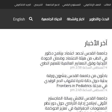
الطالب
الصف الإلكتروني
المستودع الرقمي
ادعم الجامعة
الخريجين
البريد الالكتروني
English
البحث والتطوير
اخبار وانشطة
الحياة الجامعية
آخر الأخبار
جامعة القدس تحصد اعتماد برنامج دكتور
في الطب من هيئة الاعتماد وضمان الجودة
الأردنية وفق المعايير العالمية للتعليم الطبي
4 أغسطس الساعة 2:58 pm
باحثون من جامعة القدس ينشرون ورقة
بحثية حول حالة نادرة لالتهاب الدم الوليدي
في مجلة Frontiers in Pediatrics
4 أغسطس الساعة 2:49 pm
جامعة القدس تناقش رسالة الماجستير
الأولى لبرنامج إدارة الأراضي حول دور نظم
المعلومات الجغرافية في تعزيز الحوكمة