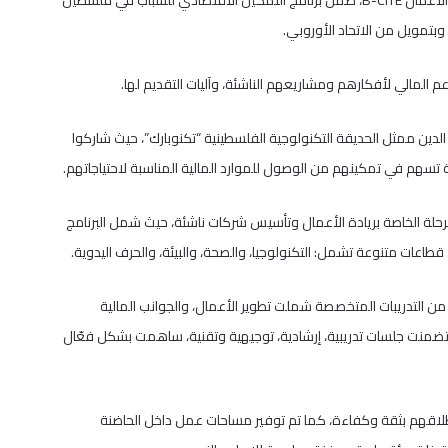
عقدت جامعة القدس ورشة عمل بعنوان “Access to Capital” في حاضنة الأعمال B-CITE، ضمن برنامج التمكين الاقتصادي للشباب في فلسطين
المالي لأفكارهم ومشاريعهم الناشئة، وآليات التقديم لها.
دين ممثل الحديقة التكنولوجية الفلسطينية “تكنوبارك”، حيث شاركوا
ة تسهم في تمكينهم من الوصول للموارد المالية المناسبة لاحتياجاتهم.
لمرحلة الخاصة بريادة الأعمال وتأسيس شركات ناشئة، حيث شمل البرنامج
من التدريبات المتخصصة شملت تطوير الأعمال، والجوانب المالية
تي تضمنت جلسات تدريبية، إرشادية، توجيهية وتقنية، ساهمت بشكل فعّال
انطلاقهم بثقة وكفاءة، كما تم توفير مساحات عمل داخل الحاضنة