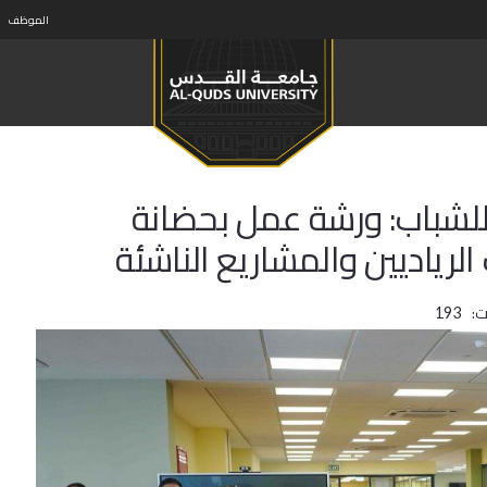
الموظف
للشباب: ورشة عمل بحضانة
ياديين والمشاريع الناشئة
ت:
193