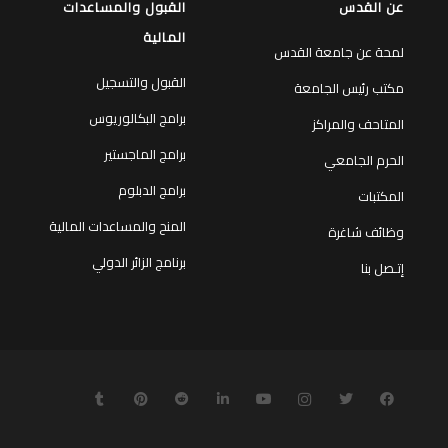
عن القدس
القبول والمساعدات
المالية
لمحة عن جامعة القدس
القبول والتسجيل
مكتب رئيس الجامعة
برامج البكالوريوس
المتاحف والمراكز
برامج الماجستير
الحرم الجامعي
برامج الدبلوم
المكتبات
المنح والمساعدات المالية
وظائف شاغرة
برنامج الزائر الدولي
إتـصل بنا