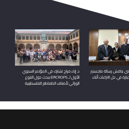
راضي يناقش رسالة ماجستير
د. إباء فراح تشارك في المؤتمر السنوي
يازة في حل النزاعات أثناء
الأول لـ EPICROPS ببحث حول التنوع
الوراثي لأصناف الطماطم الفلسطينية