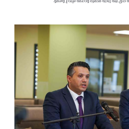
لق بيئة ريادية محفزة وداعمة للإبداع والنمو.