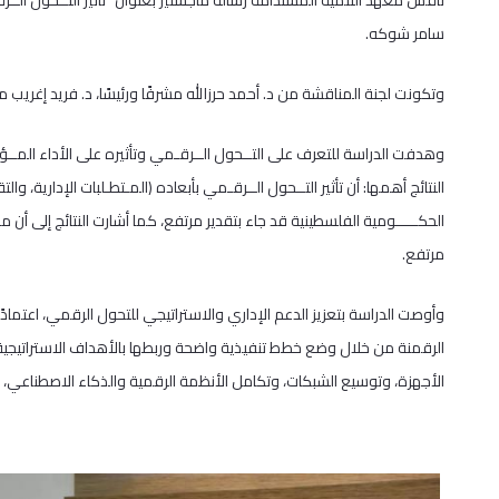
ناقش معهد التنمية المستدامة رسالة ماجستير بعنوان “تأثير التــحول الـ
سامر شوكه.
وتكونت لجنة المناقشة من د. أحمد حرزالله مشرفًا ورئيسًا، د. فريد إغريب مناقشً
وهدفت الدراسة للتعرف على التــحول الــرقـمي وتأثيره على الأداء الم
النتائج أهمها: أن تأثير التــحول الــرقـمي بأبعاده (المـتطـلبات الإدارية، 
الحكـــــومية الفلسطينية قد جاء بتقدير مرتفع، كما أشارت النتائج إلى أ
مرتفع.
وأوصت الدراسة بتعزيز الدعم الإداري والاستراتيجي للتحول الرقمي، اعتمادًا
الرقمنة من خلال وضع خطط تنفيذية واضحة وربطها بالأهداف الاستراتيجية 
الأجهزة، وتوسيع الشبكات، وتكامل الأنظمة الرقمية والذكاء الاصطناعي، لض