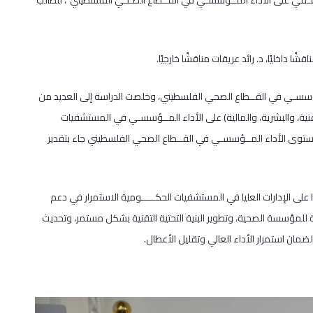
ـرقـمي على الأداء المــؤسسـي في القــطاع الصـحي الفلسطيني”، للطالب
ا داخليًا، د. رائد عريقات مناقشًا خارجيًا.
ــؤسسـي في القــطاع الصحي الفلسطيني، وخلصت الدراسة إلى العديد من
والتقنية، والبشرية، والمالية) على الأداء المــؤسسـي في المستشفيات
ن مستوى الأداء المــؤسسـي في القــطاع الصحي الفلسطيني جاء بتقدير
 على الإدارات العليا في المستشفيات الحكـــــومية الاستمرار في دعم
للمؤسسة الصحية، وتطوير البنية التحتية التقنية بشكل مستمر، وتحديث
مان استمرار الأداء العالي وتقليل الأعطال.