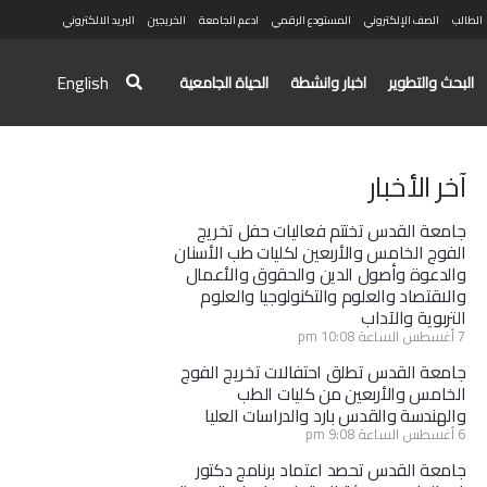
الطالب
الصف الإلكتروني
المستودع الرقمي
ادعم الجامعة
الخريجين
البريد الالكتروني
English
البحث والتطوير
اخبار وانشطة
الحياة الجامعية
آخر الأخبار
جامعة القدس تختتم فعاليات حفل تخريج
الفوج الخامس والأربعين لكليات طب الأسنان
والدعوة وأصول الدين والحقوق والأعمال
والاقتصاد والعلوم والتكنولوجيا والعلوم
التربوية والآداب
7 أغسطس الساعة 10:08 pm
جامعة القدس تطلق احتفالات تخريج الفوج
الخامس والأربعين من كليات الطب
والهندسة والقدس بارد والدراسات العليا
6 أغسطس الساعة 9:08 pm
جامعة القدس تحصد اعتماد برنامج دكتور