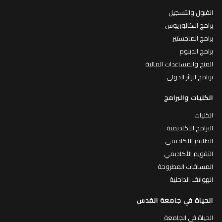
القبول والتسجيل
برامج البكالوريوس
برامج الماجستير
برامج الدبلوم
المنح والمساعدات المالية
برنامج الزائر الدولي
الكليات والبرامج
الكليات
البرامج الاكاديمية
الطاقم الاكاديمي
التقويم الأكاديمي
المساقات المطروحة
الهواتف الداخلية
الحياة في جامعة القدس
الحياة في الجامعة