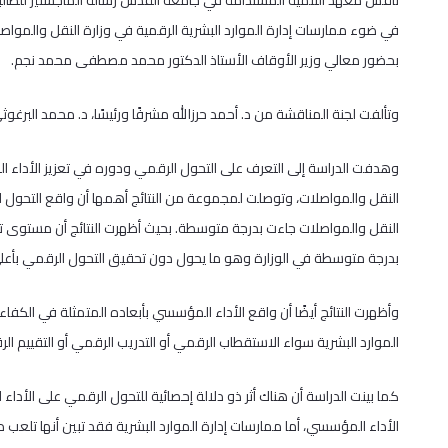
ناقش معهد التنمية المستدامة في جامعة القدس رسالة الماجستير للطالب
في ضوء ممارسات إدارة الموارد البشرية الرقمية في وزارة النقل والمواصل
بحضور معالي وزير الأوقاف الأستاذ الدكتور محمد مصطفى محمد نجم.
وتألفت لجنة المناقشة من د. أحمد حرزالله مشرفًا ورئيسًا، د. محمد البرغوثي مم
وهدفت الدراسة إلى التعرف على التحول الرقمي ودوره في تعزيز الأداء ا
النقل والمواصلات، وتوصلت لمجموعة من النتائج أهمها أن واقع التحول ا
النقل والمواصلات جاءت بدرجة متوسطة. بحيث أظهرت النتائج أن مستوى تطبيق
بدرجة متوسطة في الوزارة وهو ما يحول دون تحقيق التحول الرقمي بأعل
وأظهرت النتائج أيضًا أن واقع الأداء المؤسسي بأبعاده المتمثلة في الكفا
الموارد البشرية سواء الاستقطاب الرقمي أو التدريب الرقمي أو التقييم ا
كما بينت الدراسة أن هناك أثر ذو دلالة إحصائية للتحول الرقمي على الأد
الأداء المؤسسي، أما ممارسات إدارة الموارد البشرية فقد تبين أنها تلعب