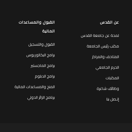
عن القدس
القبول والمساعدات
المالية
لمحة عن جامعة القدس
القبول والتسجيل
مكتب رئيس الجامعة
برامج البكالوريوس
المتاحف والمراكز
برامج الماجستير
الحرم الجامعي
برامج الدبلوم
المكتبات
المنح والمساعدات المالية
وظائف شاغرة
برنامج الزائر الدولي
إتـصل بنا