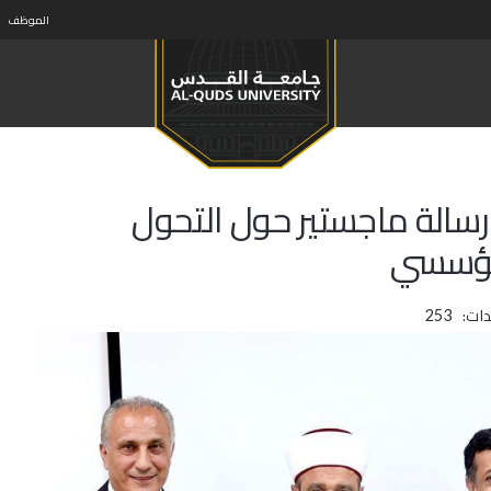
الموظف
سالة ماجستير حول التحول
لمؤسسي
ات:
253