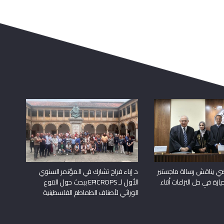
راضي يناقش رسالة ماجستير
د. إباء فراح تشارك في المؤتمر السنوي
يازة في حل النزاعات أثناء
الأول لـ EPICROPS ببحث حول التنوع
الوراثي لأصناف الطماطم الفلسطينية