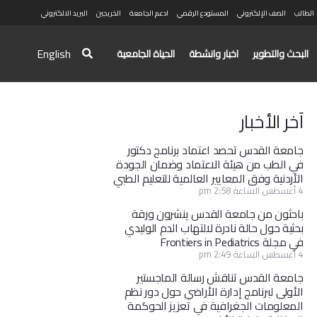
الطالب
الصف الإلكتروني
المستودع الرقمي
ادعم الجامعة
الخريجين
البريد الالكتروني
English
البحث والتطوير
اخبار وانشطة
الحياة الجامعية
آخر الأخبار
جامعة القدس تحصد اعتماد برنامج دكتور
في الطب من هيئة الاعتماد وضمان الجودة
الأردنية وفق المعايير العالمية للتعليم الطبي
4 أغسطس الساعة 2:58 pm
باحثون من جامعة القدس ينشرون ورقة
بحثية حول حالة نادرة لالتهاب الدم الوليدي
في مجلة Frontiers in Pediatrics
4 أغسطس الساعة 2:49 pm
جامعة القدس تناقش رسالة الماجستير
الأولى لبرنامج إدارة الأراضي حول دور نظم
المعلومات الجغرافية في تعزيز الحوكمة