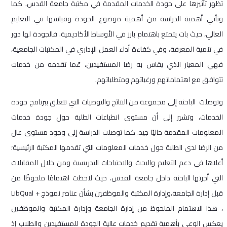
تظهر تأثيرها على جودة الخدمات المقدمة في مكتبة جامعة القدس. كما
وتأتي أهمية الدراسة من أهمية موضوع الجودة وقياسها في التعليم
العالي، حيث بات يتمتع باهتمام بارز في الأوساط الأكاديمية. فالجودة لها دور
في تنمية المعرفة، وفي كفاءة أداء العمل الإداري في المكتبات الجامعية،
فهي المعيار الذي يقاس به رضا المستفيدين، عّما تقدمه من خدمات
تتوافق مع اهتماماتهم ورغباتهم ومتطلباتهم.
وتوصلت الباحثة إلى مجموعة من النتائج والتوصيات التي تتعلق ببرنامج جودة
الخدمات، وتشير إلى أن مستوى انطباعات الطلبة حول جودة خدمات
المعلومات المقدمة حاليًا جيد. كما توصلت الدراسة إلى وجود مستوى عال
من الرضا لدى الطلبة حول خدمات المعلومات التي تقدمها المكتبة الرئيسية؛
أعلاها في دعم التعليم والبحث والاحتياجات التدريسية ومن خلال المقابلات
التي أجرتها الباحثة داخل جامعة القدس، حيث لاحظت اهتمامًا ملحوظًا من
قبل إدارة الجامعة،وإدارة المكتبة والموظفين بشأن عناصر نموذج + LibQual
، هذا الاهتمام الملحوظ من إدارة الجامعة وإدارة المكتبة والموظفين
يعكس الوعي بأهمية تقديم خدمات عالية الجودة للمستفيدين والطلاب إذ