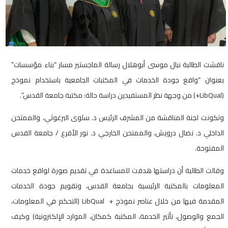
ناقشت الطالبة نبال موسى أبوهلال رسالة الماجستير مسار “بناء مؤسسات”
بعنوان “واقع جودة الخدمات في المكتبات الجامعية باستخدام نموذج
(LibQual+) من وجهة نظر المستفيدين دراسة حالة: مكتبة جامعة القدس”.
وتكونت لجنة المناقشة من المشرف الرئيس د. سلوى البرغوثي، والممتحن
الداخلي د. نضال درويش، والممتحن الخارجي د. نور الأقرع / جامعة القدس
المفتوحة.
وقالت الطالبة أن دراستها هدفت للمساعدة في تقديم صورة لواقع خدمات
المعلومات بالمكتبة الرئيسية بجامعة القدس، وتقويم جودة الخدمات
المقدمة فيها من خلال عناصر نموذج + LibQual (التحكم في المعلومات،
الجمع والوصول، تأثير الخدمة، المكتبة كمكان، الموارد الإلكترونية) وكيف