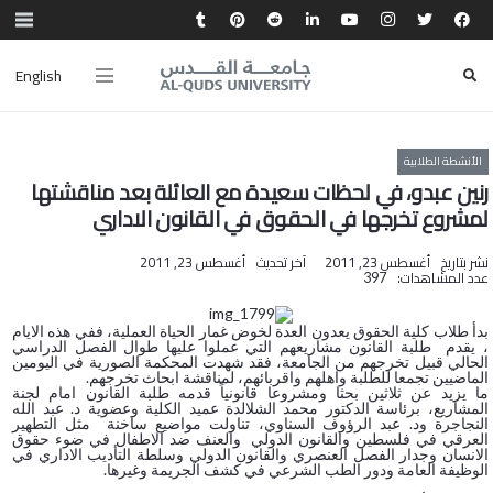
English
الأنشطة الطلابية
رنين عبدو، في لحظات سعيدة مع العائلة بعد مناقشتها
لمشروع تخرجها في الحقوق في القانون الاداري
نشر بتاريخ
أغسطس 23, 2011
آخر تحديث
أغسطس 23, 2011
عدد المشاهدات:
397
بدأ طلاب كلية الحقوق يعدون العدة لخوض غمار الحياة العملية، ففي هذه الايام
، يقدم طلبة القانون مشاريعهم التي عملوا عليها طوال الفصل الدراسي
الحالي قبيل تخرجهم من الجامعة، فقد شهدت المحكمة الصورية في اليومين
الماضيين تجمعا للطلبة واهلهم واقربائهم، لمناقشة ابحاث تخرجهم.
ما يزيد عن ثلاثين بحثا ومشروعا قانونياً قدمه طلبة القانون امام لجنة
المشاريع، برئاسة الدكتور محمد الشلالدة عميد الكلية وعضوية د. عبد الله
النجاجرة ود. عبد الرؤوف السناوي، تناولت مواضيع ساخنة مثل التطهير
العرقي في فلسطين والقانون الدولي والعنف ضد الاطفال في ضوء حقوق
الانسان وجدار الفصل العنصري والقانون الدولي وسلطة التأديب الاداري في
الوظيفة العامة ودور الطب الشرعي في كشف الجريمة وغيرها.