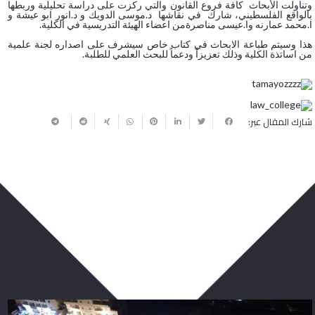
وتناولت الأبحاث كافة فروع القانون والتي ركزت على دراسة تحليلية وربطها
بالواقع الفلسطيني، شارك في نقاشها د.موسى الدويك و د.انور ابو عيشة و
ا.محمد عمارنه وا.عيسى مناصرةمن اعضاء الهيئة التدريسية في الكلية.
هذا وسيتم طباعة الابحاث في كتاب خاص سيشرف على اصداره لجنة علمية
من اساتذة الكلية وذلك تعزيزاً ودعماً للبحث العلمي للطلبة.
شارك المقال عبر:
ربما يعجبك أيضا