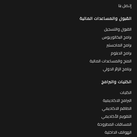
إتـصل بنا
القبول والمساعدات المالية
القبول والتسجيل
برامج البكالوريوس
برامج الماجستير
برامج الدبلوم
المنح والمساعدات المالية
برنامج الزائر الدولي
الكليات والبرامج
الكليات
البرامج الاكاديمية
الطاقم الاكاديمي
التقويم الأكاديمي
المساقات المطروحة
الهواتف الداخلية