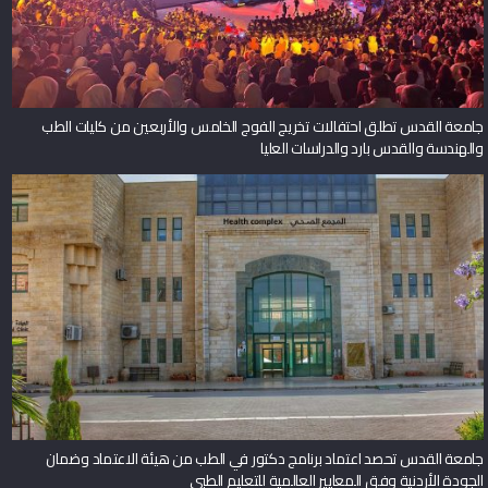
جامعة القدس تطلق احتفالات تخريج الفوج الخامس والأربعين من كليات الطب
والهندسة والقدس بارد والدراسات العليا
جامعة القدس تحصد اعتماد برنامج دكتور في الطب من هيئة الاعتماد وضمان
الجودة الأردنية وفق المعايير العالمية للتعليم الطبي