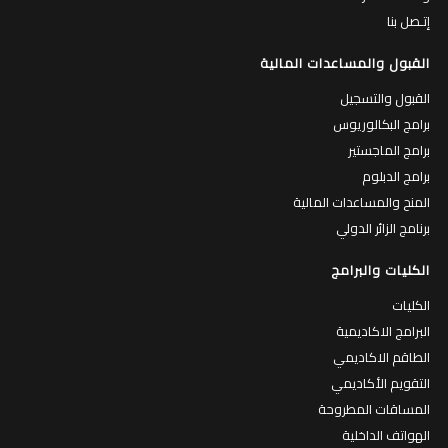
المكتبات
وظائف شاغرة
إتـصل بنا
القبول والمساعدات المالية
القبول والتسجيل
برامج البكالوريوس
برامج الماجستير
برامج الدبلوم
المنح والمساعدات المالية
برنامج الزائر الدولي
الكليات والبرامج
الكليات
البرامج الاكاديمية
الطاقم الاكاديمي
التقويم الأكاديمي