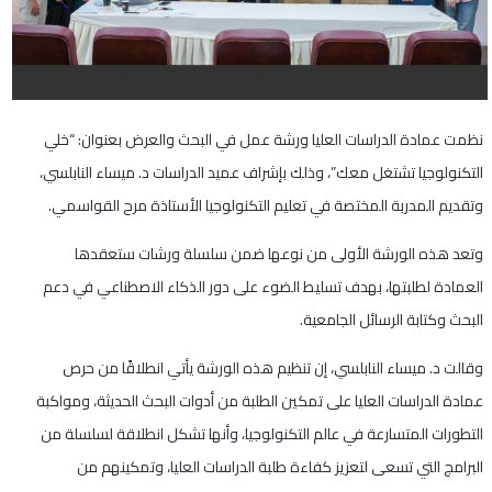
نظمت عمادة الدراسات العليا ورشة عمل في البحث والعرض بعنوان: “خلي
التكنولوجيا تشتغل معك”، وذلك بإشراف عميد الدراسات د. ميساء النابلسي،
وتقديم المدربة المختصة في تعليم التكنولوجيا الأستاذة مرح القواسمي.
وتعد هذه الورشة الأولى من نوعها ضمن سلسلة ورشات ستعقدها
العمادة لطلبتها، بهدف تسليط الضوء على دور الذكاء الاصطناعي في دعم
البحث وكتابة الرسائل الجامعية.
وقالت د. ميساء النابلسي، إن تنظيم هذه الورشة يأتي انطلاقًا من حرص
عمادة الدراسات العليا على تمكين الطلبة من أدوات البحث الحديثة، ومواكبة
التطورات المتسارعة في عالم التكنولوجيا، وأنها تشكل انطلاقة لسلسلة من
البرامج التي تسعى لتعزيز كفاءة طلبة الدراسات العليا، وتمكينهم من