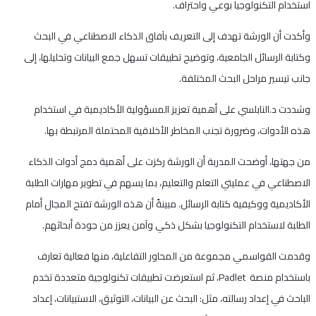
استخدام التكنولوجيا بوعي واحتراف.
وأكدت أن الورشة تهدف إلى التعريف بآفاق الذكاء الاصطناعي في البحث
وكتابة الرسائل الجامعية، وتوضيح تطبيقات تسهل جمع البيانات وتحليلها، إلى
جانب تيسير مراحل البحث المختلفة.
وشددت د.النابلسي على أهمية تعزيز المسؤولية الأكاديمية في استخدام
هذه الأدوات، وضرورة تجنب المخاطر الأخلاقية المحتملة المرتبطة بها.
من جهتها، أوضحت المدربة أن الورشة ركزت على أهمية دمج أدوات الذكاء
الاصطناعي في عمليتي التعلم والتعليم، بما يسهم في تطوير مهارات الطلبة
الأكاديمية ووكيفية كتابة الرسائل. مبينةً أن هذه الورشة تفتح المجال أمام
الطلبة لاستخدام التكنولوجيا بشكل ذكي وآمن يعزز من جودة أبحاثهم.
وقدمت القواسمي مجموعة من المحاور التفاعلية، منها فعالية تعارف
باستخدام منصة Padlet، ثم استعرضت تطبيقات تكنولوجية متعددة تخدم
الباحث في إعداد رسالته، مثل: البحث عن البيانات، التوثيق، الاستبيانات، إعداد