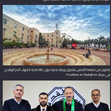
جامعة القدس تحصد اعتماد برنامج دكتور في الطب من هيئة الاعتماد وضمان
الجودة الأردنية وفق المعايير العالمية للتعليم الطبي
باحثون من جامعة القدس ينشرون ورقة بحثية حول حالة نادرة لالتهاب الدم الوليدي
في مجلة Frontiers in Pediatrics