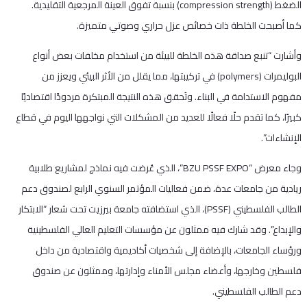
الضغط (compression strength) بنسبة تفوق العينة المرجعية التقليدية.
كما أصبحت الخلطة ذات خصائص عزل حراري وصوتي متميزة.
وأشارت “تنبع صداقة هذه الخلطة للبيئة من استخدام مخلفات بعض أنواع
البوليمرات (polymers) في تركيبتها، مما يقلل من الأثر البيئي ويعزز من
مفهوم الاستدامة في البناء. وتُحقق هذه النتيجة المبتكرة مردودًا اقتصاديًا
كبيرًا، كما تقدم حلًا فعالًا للعديد من المشكلات التي نواجهها اليوم في قطاع
الإنشاءات”.
وجاء معرض “BZU PSSF EXPO”، الذي عُرضت فيه نماذج لمشاريع طلابية
ريادية من جامعات عدة، ضمن فعاليات المؤتمر السنوي الرابع لصندوق دعم
الطالب الفلسطيني (PSSF)، الذي استضافته جامعة بيرزيت تحت شعار “الابتكار
والإبداع”. وقد شارك فيه ممثلون عن مؤسسات التعليم العالي الفلسطينية
ورؤساء الجامعات، بالإضافة إلى شخصيات أكاديمية واقتصادية من داخل
فلسطين وخارجها، وأعضاء مجلس الأمناء وإدارتها، وممثلون عن صندوق
دعم الطالب الفلسطيني.