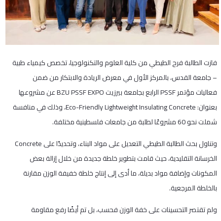
فازت الطالبة فرح الطيطي من كلية العلوم والتكنولوجيا، تخصص كيمياء طبية
– جامعة القدس، بالمركز الأول في معرض الريادة والابتكار من ضمن
فعاليات مؤتمر PSSF الرابع بجامعة بيرزيت BZU PSSF EXPO عن مشروعها
بعنوان: Eco-Friendly Lightweight Insulating Concrete، وذلك في منافسة
شملت نحو 60 مشروعًا لطلبة من جامعات فلسطينية مختلفة.
وتناول بحث الطالبة الطيطي التعديل على مواد البناء، وتحديدًا على Concrete
الخرسانة التقليدية، حيث قامت بتطوير خلطة جديدة من خلال إزالة بعض
المكونات وإضافة مواد بديلة، ما أدى إلى إنتاج خلطة خفيفة الوزن مقارنة
بالخلطة المرجعية.
ولم تقتصر التحسينات على خفة الوزن فحسب، بل تم أيضًا رفع مقاومة