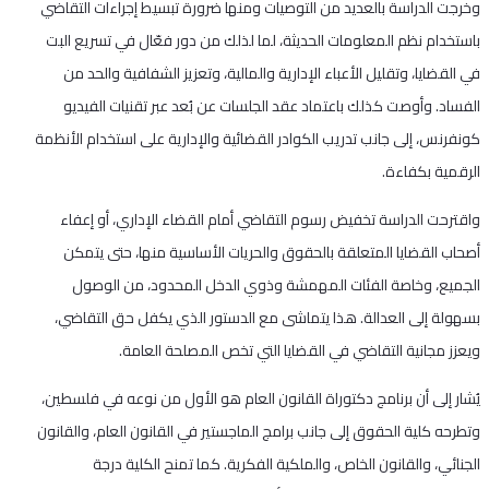
وخرجت الدراسة بالعديد من التوصيات ومنها ضرورة تبسيط إجراءات التقاضي
باستخدام نظم المعلومات الحديثة، لما لذلك من دور فعّال في تسريع البت
في القضايا، وتقليل الأعباء الإدارية والمالية، وتعزيز الشفافية والحد من
الفساد. وأوصت كذلك باعتماد عقد الجلسات عن بُعد عبر تقنيات الفيديو
كونفرنس، إلى جانب تدريب الكوادر القضائية والإدارية على استخدام الأنظمة
الرقمية بكفاءة.
واقترحت الدراسة تخفيض رسوم التقاضي أمام القضاء الإداري، أو إعفاء
أصحاب القضايا المتعلقة بالحقوق والحريات الأساسية منها، حتى يتمكن
الجميع، وخاصة الفئات المهمشة وذوي الدخل المحدود، من الوصول
بسهولة إلى العدالة. هذا يتماشى مع الدستور الذي يكفل حق التقاضي،
ويعزز مجانية التقاضي في القضايا التي تخص المصلحة العامة.
يُشار إلى أن برنامج دكتوراة القانون العام هو الأول من نوعه في فلسطين،
وتطرحه كلية الحقوق إلى جانب برامج الماجستير في القانون العام، والقانون
الجنائي، والقانون الخاص، والملكية الفكرية. كما تمنح الكلية درجة