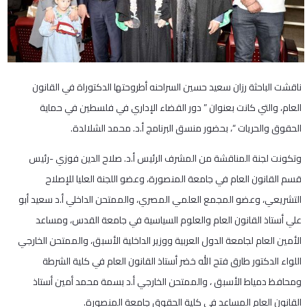
ناقشت الباحثة رزان سعيد حسين السراحنه أطروحتها الدكتوراة في القانون
العام، والتي كانت بعنوان ” دور القضاء الإداري في فلسطين في حماية
الحقوق والحريات “، بحضور منسق البرنامج أ.د. محمد الشلالدة.
وتكونت لجنة المناقشة من المشرف الرئيس أ.د. صلاح الدين فوزي -رئيس
قسم القانون العام في جامعة المنصورة، وعضو اللجنة العليا للإصلاح
التشريعي، وعضو المجمع العلمي المصري، والممتحن الداخلي أ.د سعيد أبو
علي أستاذ القانون العام والعلوم السياسية في جامعة القدس، ومساعد
الأمين العام لجامعة الدول العربية ووزير الداخلية الأسبق، والممتحن الخارجي
اللواء الدكتور طارق فتح الله خضر أستاذ القانون العام في كلية الشرطة
ومحافظ دمياط الأسبق ، والممتحن الخارجي أ.د بسمة محمد أمين أستاذ
القانون العام المساعد في كلية الحقوق جامعة المنصورة.