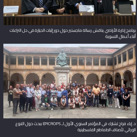
برنامج إدارة الأراضي يناقش رسالة ماجستير حول دور إثبات الحيازة في حل النزاعات
أثناء أعمال التسوية
د. إباء فراح تشارك في المؤتمر السنوي الأول لـ EPICROPS ببحث حول التنوع
الوراثي لأصناف الطماطم الفلسطينية