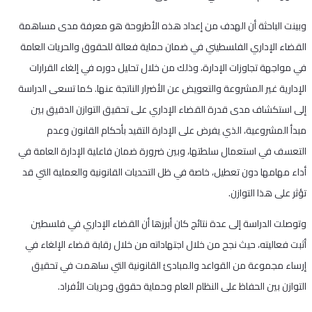
وبينت الباحثة أن الهدف من إعداد هذه الأطروحة هو معرفة مدى مساهمة
القضاء الإداري الفلسطيني في ضمان حماية فعالة للحقوق والحريات العامة
في مواجهة تجاوزات الإدارة، وذلك من خلال تحليل دوره في إلغاء القرارات
الإدارية غير المشروعة والتعويض عن الأضرار الناتجة عنها. كما تسعى الدراسة
إلى استكشاف مدى قدرة القضاء الإداري على تحقيق التوازن الدقيق بين
مبدأ المشروعية، الذي يفرض على الإدارة التقيد بأحكام القانون وعدم
التعسف في استعمال سلطتها، وبين ضرورة ضمان فاعلية الإدارة العامة في
أداء مهامها دون تعطيل، خاصة في ظل التحديات القانونية والعملية التي قد
تؤثر على هذا التوازن.
وتوصلت الدراسة إلى عدة نتائج كان أبرزها أن القضاء الإداري في فلسطين
أثبت فعاليته، حيث نجح من خلال اجتهاداته من خلال رقابة قضاء الإلغاء في
إرساء مجموعة من القواعد والمبادئ القانونية التي ساهمت في تحقيق
التوازن بين الحفاظ على النظام العام وحماية حقوق وحريات الأفراد.