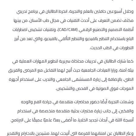
‎وخلال أسبوعين حافلين بالعلم والتجربة، انخرط الطالبان في برنامج تدريبي
مكثف تضمن التعرف على أحدث التقنيات في مجال طب الأسنان، من بينها
أنظمة التصميم والتصنيع الرقمي (CAD/CAM)، وتقنيات تشخيص اضطرابات
البلع باستخدام التنظير بالفيديو والتنظير التألقي بالفيديو، والتي تعد من أبرز
التطورات في الطب الحديث.
‎كما شارك الطالبان في تدريبات محاكاة سريرية لتطوير المهارات العملية في
بيئة آمنة، وزارا العيادات الجامعية حيث أتيح لهما التفاعل مع المرضى والفريق
الطبي، بالإضافة إلى زيارة المستشفى الجامعي والتدرب على استخدام أجهزة
الموجات فوق الصوتية في الفحص والتشخيص.
‎وشملت التجربة أيضًا حضور محاضرات متقدمة في جراحة الفم والوجه
والفكين، إلى جانب زيارة مختبرات بحثية متقدمة متخصصة في استخدام
أنسجة اللثة في أبحاث تجديد الخلايا، ما أضفى بعدًا علميًا عميقًا على البرنامج.
‎وعبّر الطالبان عن امتنانهما للفرصة التي أتيحت لهما، مشيدين بالاحترام والتقدير