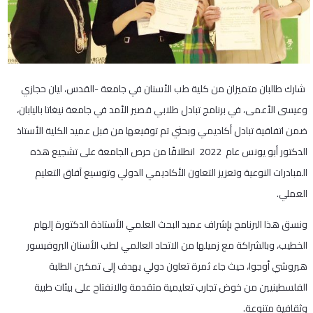
‎ شارك طالبان متميزان من كلية طب الأسنان في جامعة -القدس، ليان حجازي
وعيسى الأعمى، في برنامج تبادل طلابي قصير الأمد في جامعة نيغاتا باليابان،
ضمن اتفاقية تبادل أكاديمي وبحثي تم توقيعها من قبل عميد الكلية الأستاذ
الدكتور أبو يونس عام 2022 انطلاقًا من حرص الجامعة على تشجيع هذه
المبادرات النوعية وتعزيز التعاون الأكاديمي الدولي وتوسيع آفاق التعليم
العملي.
‎ونسق هذا البرنامج بإشراف عميد البحث العلمي الأستاذة الدكتورة إلهام
الخطيب، وبالشراكة مع زميلها من الاتحاد العالمي لطب الأسنان البروفيسور
هيروشي أوجوا، حيث جاء ثمرة تعاون دولي يهدف إلى تمكين الطلبة
الفلسطينيين من خوض تجارب تعليمية متقدمة والانفتاح على بيئات طبية
وثقافية متنوعة.