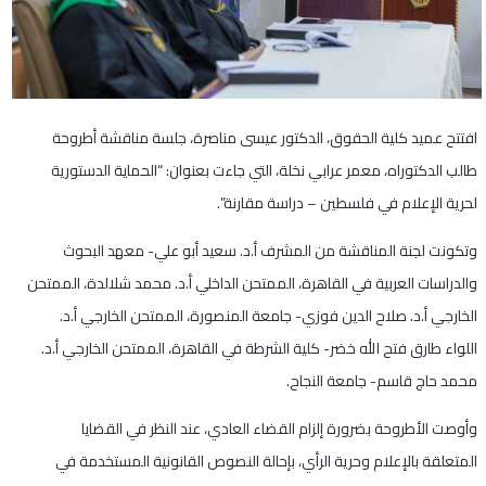
افتتح عميد كلية الحقوق، الدكتور عيسى مناصرة، جلسة مناقشة أطروحة
طالب الدكتوراه، معمر عرابي نخلة، التي جاءت بعنوان: “الحماية الدستورية
لحرية الإعلام في فلسطين – دراسة مقارنة”.
وتكونت لجنة المناقشة من المشرف أ.د. سعيد أبو علي- معهد البحوث
والدراسات العربية في القاهرة، الممتحن الداخلي أ.د. محمد شلالدة، الممتحن
الخارجي أ.د. صلاح الدين فوزي- جامعة المنصورة، الممتحن الخارجي أ.د.
اللواء طارق فتح الله خضر- كلية الشرطة في القاهرة، الممتحن الخارجي أ.د.
محمد حاج قاسم- جامعة النجاح.
وأوصت الأطروحة بضرورة إلزام القضاء العادي، عند النظر في القضايا
المتعلقة بالإعلام وحرية الرأي، بإحالة النصوص القانونية المستخدمة في