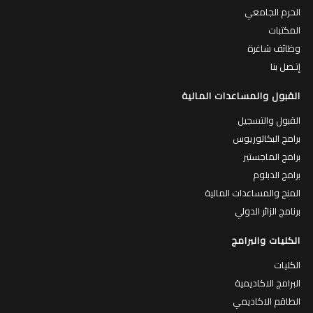
الحرم الجامعي
المكتبات
وظائف شاغرة
إتـصل بنا
القبول والمساعدات المالية
القبول والتسجيل
برامج البكالوريوس
برامج الماجستير
برامج الدبلوم
المنح والمساعدات المالية
برنامج الزائر الدولي
الكليات والبرامج
الكليات
البرامج الاكاديمية
الطاقم الاكاديمي