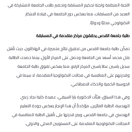
اللجنة المنظمة ولجنة تحكيم المسابقة وتحضير طلاب الجامعة للمشاركة في
العديد من المسابقات، مما يعكس دور الجامعة في قيادة الابتكار
التكنولوجي محليًا ودوليًا.
طلبة جامعة القدس يحققون مراكز متقدمة في المسابقة
تمكّن طلبة جامعة القدس من تحقيق نتائج متميزة في الهاكاثون، حيث تأهل
بلال محمد أسعد من الجامعة وحصل على المركز الأول، بينما حصدت الطالبة
سديل ياسين عطا ياسين المركز الرابع، مما يعكس تفوق طلبة الجامعة
وقدرتهم على المنافسة في مجالات التكنولوجيا المتقدمة، لا سيما في
الحوسبة الكمية والذكاء الاصطناعي.
وفي هذا السياق، هنّأت الدكتورة يارا السيفي، عميدة كلية نجاد زعني
للهندسة، الطلبة الفائزين، مؤكدةً أن هذا الإنجاز يعكس جودة التعليم
الهندسي في جامعة القدس، ويبرز قدرتها على تأهيل الطلبة للمنافسة في
المجالات التكنولوجية المتقدمة على المستويين المحلي والدولي.