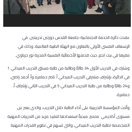
عقدت دائرة الخدمة الاجتماعية-جامعة القدس دورتين تدريبتين في
الإسعاف النفسي الأولي بالتعاون مع الهيئة الطبية العالمية، وذلك في
مقرها في بيت لحم، حيث قدمتها الأخصائية النفسية المدربة نور حرباوي.
وشارك في التدريب الأول 34 طالبًا وطالبة من طلبة مساق التدريب الميداني 1
في الدائرة، بإشراف مشرفي التدريب الميداني أ. ناصر حمامره وأ. أحمد راضي،
و24 طالبًا وطالبة من طلبة التدريب الميداني 5 في التدريب الثاني بإشراف أ.
حمامرة.
وأثنت المؤسسة التدريبية على أداء الطلبة خلال التدريب، والذي يعبر عن
مستوى أكاديمي متميز، مبديةً استعدادها لتنفيذ مزيد من التدريبات المهنية
المتخصصة لطلبة التدريب الميداني، والتي تسهم في تطوير القدرات المهنية