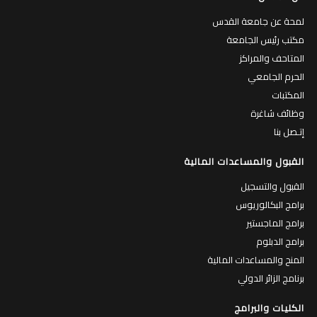
لمحة عن جامعة القدس
مكتب رئيس الجامعة
المتاحف والمراكز
الحرم الجامعي
المكتبات
وظائف شاغرة
إتـصل بنا
القبول والمساعدات المالية
القبول والتسجيل
برامج البكالوريوس
برامج الماجستير
برامج الدبلوم
المنح والمساعدات المالية
برنامج الزائر الدولي
الكليات والبرامج