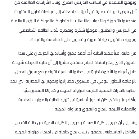
ونهجها المتقدم في أساليب التدريس النظري وبناء الشراكات العالمية من
أجل فرص تدريبات عملية في أعرق الجامعات، إلى مواصلة تطوير المختبرات
وتحديثها بالأجهزة والأدوات والأساليب المتطورة والمواكبة للرؤى العالمية
في التدريس والتطبيق، موجهًا شكره وتقديره لأداء الطاقم الأكاديمي
وجهوده لتخريج صيادلة مهرة وقادرين على المنافسة والقيادة.
من جانبه، هنأ عميد الكلية أ.د. أحمد عمرو وأساتذتها الخريجين على هذا
التفوق الذي يعتبر امتدادًا لنجاح مستمر، مشيرًا إلى أن كلية الصيدلة شهدت
خلال أعوامها الأخيرة تطورًا في خطتها الدراسية لتتواءم مع سوق العمل،
بالإضافة للتطور النوعي في مستوى مختبراتها وتجهيزاتها المخبرية التي تمد
الطلبة بالخبرات العملية اللازمة لمزاولة المهنة وكادرها المتميز بحثيًا
وأكاديميًا والذي كان له دورًا أساسيًا في تزويد الطلبة بالمهارات العلمية
والعملية اللازمة للنجاح والتفوق ومزاولة المهنة.
يشار إلى أن خريجي كلية الصيدلة وخريجي الكليات الطبية من طلبة القدس
والداخل الفلسطيني يحققون نسب نجاح كاملة في امتحان مزاولة المهنة