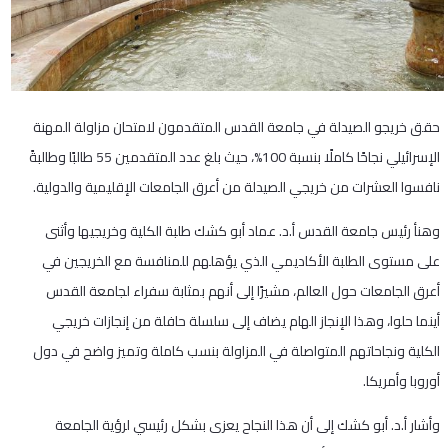
حقق خريجو الصيدلة في جامعة القدس المتقدمون لامتحان مزاولة المهنة
الإسرائيلي نجاحًا كاملًا بنسبة 100%، حيث بلغ عدد المتقدمين 55 طالبًا وطالبةً
نافسوا العشرات من خريجي الصيدلة من أعرق الجامعات الإقليمية والدولية.
وهنأ رئيس جامعة القدس أ.د. عماد أبو كشك طلبة الكلية وخريجيها وأثنى
على مستوى الطلبة الأكاديمي الذي يؤهلهم للمنافسة مع الخريجين في
أعرق الجامعات حول العالم، مشيرًا إلى أنهم بمثابة سفراء لجامعة القدس
أينما حلوا، وهذا الإنجاز الهام يضاف إلى سلسلة حافلة من إنجازات خريجي
الكلية ونجاحاتهم المتواصلة في المزاولة بنسب كاملة وتميز واضح في دول
أوروبا وأمريكا.
وأشار أ.د. أبو كشك إلى أن هذا النجاح يعزى بشكل رئيسي لرؤية الجامعة