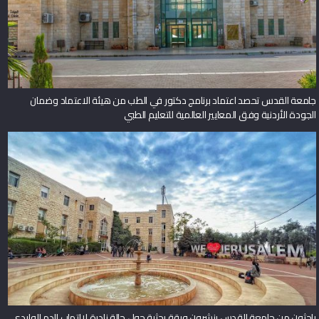
جامعة القدس تحصد اعتماد برنامج دكتور في الطب من هيئة الاعتماد وضمان
الجودة الأردنية وفق المعايير العالمية للتعليم الطبي
باحثون من جامعة القدس ينشرون ورقة بحثية حول حالة نادرة لالتهاب الدم الوليدي