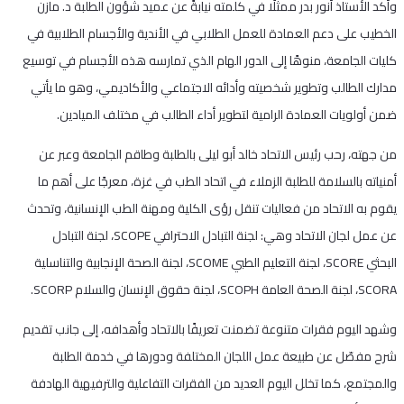
وأكد الأستاذ أنور بدر ممثلًا في كلمته نيابةً عن عميد شؤون الطلبة د. مازن
الخطيب على دعم العمادة للعمل الطلابي في الأندية والأجسام الطلابية في
كليات الجامعة، منوهًا إلى الدور الهام الذي تمارسه هذه الأجسام في توسيع
مدارك الطالب وتطوير شخصيته وأدائه الاجتماعي والأكاديمي، وهو ما يأتي
ضمن أولويات العمادة الرامية لتطوير أداء الطالب في مختلف الميادين.
من جهته، رحب رئيس الاتحاد خالد أبو ليلى بالطلبة وطاقم الجامعة وعبر عن
أمنياته بالسلامة للطلبة الزملاء في اتحاد الطب في غزة، معرجًا على أهم ما
يقوم به الاتحاد من فعاليات تنقل رؤى الكلية ومهنة الطب الإنسانية، وتحدث
عن عمل لجان الاتحاد وهي: لجنة التبادل الاحترافي SCOPE، لجنة التبادل
البحثي SCORE، لجنة التعليم الطبي SCOME، لجنة الصحة الإنجابية والتناسلية
SCORA، لجنة الصحة العامة SCOPH، لجنة حقوق الإنسان والسلام SCORP.
وشهد اليوم فقرات متنوعة تضمنت تعريفًا بالاتحاد وأهدافه، إلى جانب تقديم
شرح مفصّل عن طبيعة عمل اللجان المختلفة ودورها في خدمة الطلبة
والمجتمع، كما تخلل اليوم العديد من الفقرات التفاعلية والترفيهية الهادفة