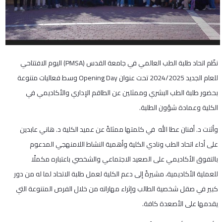
نظّم اتحاد طلبة الطب العالمي في جامعة القدس (PMSA) اليوم الافتتاحي
للعام الجديد 2024/2025 تحت عنوان Opening Day وسط فعاليات متنوعة
بحضور طلبة الطب البشري وممثلين عن الطاقم الإداري والأكاديمي في
الكلية وعمادة شؤون الطلبة.
وأثنت د. أفنان عطا الله في كلمتها ممثلةً عن عميد الكلية د. هاني عابدين
على أداء اتحاد الطب ونادي الكلية وأهمية النشاط اللامنهجي المدعوم
بالتفوق الأكاديمي على الصعيد الاجتماعي والشخصي باعتباره مكملًا
للعملية الأكاديمية، مشيرةً إلى دعم الكلية لعمل طلبة الاتحاد لما له من دور
كبير في صقل شخصية الطالب وإثراء مهاراته من خلال الفرص المتنوعة التي
يقدمها على الأصعدة كافة.