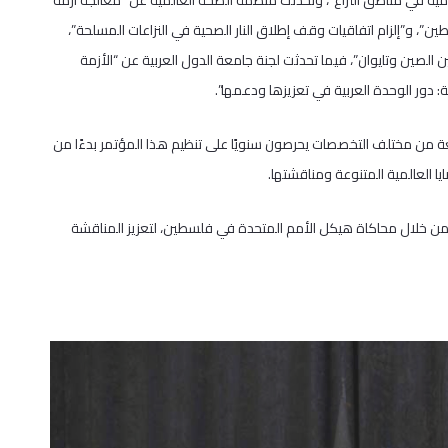
مية في مناطق النزاع”، وتحدثت منظمة الصحة العالمية عن “معالجة أزمة
ن”، و”إلزام اتفاقيات وقف إطلاق النار الصحية في النزاعات المسلحة”،
لصين وتايوان”، فيما تحدثت لجنة جامعة الدول العربية عن “الأزمة
ور الوحدة العربية في تعزيزها ودعمها”.
عة من مختلف التخصصات يحرصون سنويًا على تنظيم هذا المؤتمر بدءًا من
من خلال محاكاة هيكل الأمم المتحدة في فلسطين، لتعزيز المناقشة