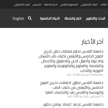
الطالب
الصف الإلكتروني
المستودع الرقمي
ادعم الجامعة
الخريجين
البريد الالكتروني
English
البحث والتطوير
اخبار وانشطة
الحياة الجامعية
آخر الأخبار
جامعة القدس تختتم فعاليات حفل تخريج
الفوج الخامس والأربعين لكليات طب الأسنان
والدعوة وأصول الدين والحقوق والأعمال
والاقتصاد والعلوم والتكنولوجيا والعلوم
التربوية والآداب
Yesterday الساعة 10:08 pm
جامعة القدس تطلق احتفالات تخريج الفوج
الخامس والأربعين من كليات الطب
والهندسة والقدس بارد والدراسات العليا
6 أغسطس الساعة 9:08 pm
جامعة القدس تحصد اعتماد برنامج دكتور