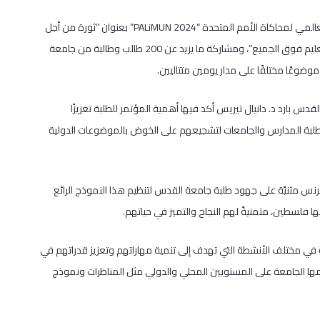
نظمت جامعة القدس النسخة السادسة من مؤتمر النموذج الفلسطيني العالمي لمحاكاة الأمم المتحدة “2024 PALiMUN” بعنوان “ثورة من أجل
العدالة، اتحاد من أجل التغيير”، بدعم من المنحة القطرية ضمن مشروع “التعليم فوق الجميع”، ومشاركة ما يزيد عن 200 طالب وطالبة من جامعة
دس بارد د. دانيال تيريس أكد فيها أهمية المؤتمر للطلبة تعزيزًا
ن طلبة المدارس والجامعات لتشجيعهم على الخوض بالموضوعات الدولية
س مثنيًة على جهود طلبة جامعة القدس لتنظيم هذا النموذج الرائع
فلسطين، متمنيةً لهم النجاح والتميز في حياتهم.
 في مختلف الأنشطة التي تهدف إلى تنمية مهاراتهم وتعزيز قدراتهم في
نظمها الجامعة على المستويين المحلي والدولي مثل المناظرات ونموذج