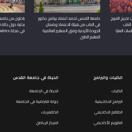
 تخريج الفوج
جامعة القدس تحصد اعتماد برنامج دكتور
باحثون من جامع
 الطب
في الطب من هيئة الاعتماد وضمان
بحثية حول حالة نا
سات العليا
الجودة الأردنية وفق المعايير العالمية
في مجلة Frontiers in Pediatrics
للتعليم الطبي
الكليات والبرامج
الحياة في جامعة القدس
الكليات
الحياة في الجامعة
البرامج الاكاديمية
جولة افتراضية في الجامعة
الطاقم الاكاديمي
الكافتيريات
التقويم الأكاديمي
المركز الرياضي
المساقات المطروحة
السكنات الداخلية