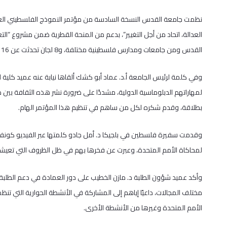
القدس ومن جامعات ومدارس فلسطينية مختلفة، و8 لجان تحدثت عن 16 موضوعًا مختلفًا على مدار يومين متتاليين.
وفي كلمة لرئيس الجامعة أ.د. عماد أبو كشك ألقاها نيابة عنه عميد كلية الق
لمهاراتهم الدبلوماسية الدولية، مشددًا على ضرورة نشر هذه الثقافة بي
بطلاقة، وقدم شكره لكل من ساهم في تنظيم هذا المؤتمر الهام.
وقدمت سفيرة فلسطين في بلجيكا د. أمل جادو كلمتها عبر الفيديو كونفرن
لمحاكاة الأمم المتحدة، وعبرت عن فخرها بهم في ظل الظروف التي تعيشها 
وأكد عميد شؤون الطلبة د. مازن الخطيب على دور العمادة في دعم الطلبة
مختلف المجالات، داعيًا إياهم إلى المشاركة في الأنشطة الحوارية التي ت
الأمم المتحدة وغيرها من الأنشطة الأخرى.