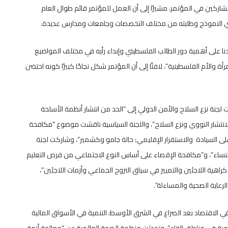
اركين في المؤتمر، مشيرًا إلى أن العمل للمؤتمر قائم طوال العام
نادي النموذج وطلبته من مختلف التخصصات وجامعات ومدارس عديدة.
نا على أهمية دور الطالب الفلسطيني وإبداء رأيه في مختلف المواضيع
أة والأم الفلسطينية”، لافتًا إلى أن المؤتمر شكل نجاحًا كبيرًا كونه احتضن
ين، فذهبت لجنة نزع السلاح والأمن الدولي إلى “الحد من انتشار أنظمة الأسلحة
لانتشار النووي ونزع السلاح”، واللجنة السياسية ناقشت موضوع “مكافحة
 على السيادة والاستقرار الإقليمي: حالة جامو وكشمير”، وشاركت لجنة
لنساء”، و”مكافحة الإقصاء على أساس النوع الاجتماعي من فرص التعليم
هية اللاجئين والتمييز في سياق النزوح الجماعي وأزمات اللاجئين”،
لرعاية الصحية والمساءلة”.
اقتصاد بعد الصراع في الشرق الأوسط: التنمية في الأسواق المالية