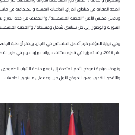
والتمويل والطاقة”، “تفعيل دور المساعدات الدولية والمنظمات غير الحكو
الصحة العقلية في مناطق الصراع: التداعيات النفسية والاجتماعية في فلسطي
وناقش مجلس الأمن “القضية الفلسطينية”، و”التخفيف من حدة الصراع بين ا
السورية والوصول إلى حل سياسي شامل ومستدام”، و”القضية الفلسطينية: د
وفي نهاية المؤتمر كرم أفضل المتحدثين في اللجان، ويذكر أن طلبة الجام
عام 2016، وقد تميزوا في تنظيم مختلف دوراته عبر إبداعهم في طرح القضايا العالمية المتنوعة ومناقشتها.
وتهدف مبادرة نموذج الأمم المتحدة إلى توفير منصة للشباب الطموحين 
والتفكير النقدي، وهو النموذج الأول من نوعه على مستوى الجامعات.