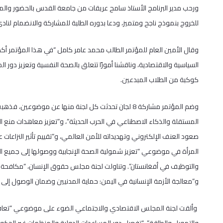
ورحب مدير البرنامج الأستاذ سامح عريقات من جامعة القدس بالحضور والمش
للخروج بنموذج ناجح ومتميز، ودعا بدوره الطلبة للمشاركة والانضمام ل
وقال الأمين العام للمؤتمر الطالب محمد عامر كامل “في هذا المؤتمر أكد
السياسية والاقتصادية، وناقشنا أمورًا تتعلق بالصحة النفسية وتعزيز دور المر
كوكبة من الطلاب المبدعين.
وضم المؤتمر مشاركة 8 لجان تحدثت كل لجنة منها عن موضوع
المستقلة والذكاء الاصطناعي في الحرب الحديثة”، و”تعزيز معاهدات منع ا
صعود العنف الإلكتروني وتهديداته للأمن العالمي، و”تقييم تأثير النزاعات
المرأة في موضوعي “تعزيز شمولية الصحة الإنجابية ووصولها إلى جميع ا
والتوظيف في أفغانستان”. وتناولت لجنة مجلس حقوق الإنسان، “مكافحة كرا
و”معالجة الأزمة الإنسانية في اليمن: حماية المدنيين وضمان الوصول إلى ا
وألقت لجنة المجلس الاقتصادي والاجتماعي الضوء على موضوعي “تعافي ال