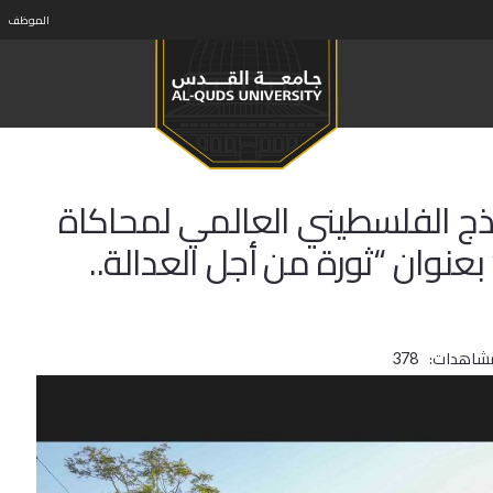
الموظف
ج الفلسطيني العالمي لمحاكاة
أمم المتحدة “2024 PALiMUN” بعنوان “ثورة من أجل العدالة..
مشاهدات:
378