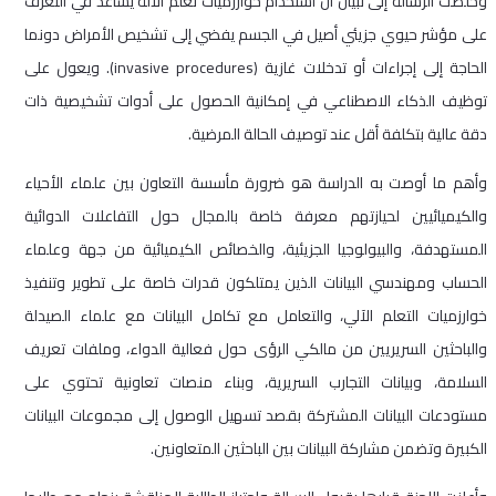
وخلصت الرسالة إلى تبيان أن استخدام خوارزميات تعلم الآلة يساعد في التعرف
على مؤشر حيوي جزيئي أصيل في الجسم يفضي إلى تشخيص الأمراض دونما
الحاجة إلى إجراءات أو تدخلات غازية (invasive procedures). ويعول على
توظيف الذكاء الاصطناعي في إمكانية الحصول على أدوات تشخيصية ذات
دقة عالية بتكلفة أقل عند توصيف الحالة المرضية.
وأهم ما أوصت به الدراسة هو ضرورة مأسسة التعاون بين علماء الأحياء
والكيميائيين لحيازتهم معرفة خاصة بالمجال حول التفاعلات الدوائية
المستهدفة، والبيولوجيا الجزيئية، والخصائص الكيميائية من جهة وعلماء
الحساب ومهندسي البيانات الذين يمتلكون قدرات خاصة على تطوير وتنفيذ
خوارزميات التعلم الآلي، والتعامل مع تكامل البيانات مع علماء الصيدلة
والباحثين السريريين من مالكي الرؤى حول فعالية الدواء، وملفات تعريف
السلامة، وبيانات التجارب السريرية، وبناء منصات تعاونية تحتوي على
مستودعات البيانات المشتركة بقصد تسهيل الوصول إلى مجموعات البيانات
الكبيرة وتضمن مشاركة البيانات بين الباحثين المتعاونين.