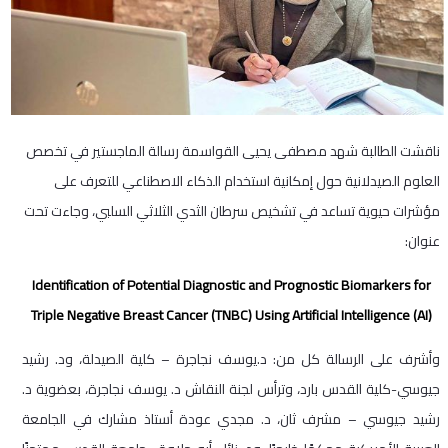
ناقشت الطالبة شهد مصطفى يحيى القواسمة رسالة الماجستير في تخصص
العلوم الصيدلانية حول إمكانية استخدام الذكاء الاصطناعي للتعرف على
مؤشرات حيوية تساعد في تشخيص سرطان الثدي الثلاثي السلبي، وجاءت تحت
عنوان:
Identification of Potential Diagnostic and Prognostic Biomarkers for
Triple Negative Breast Cancer (TNBC) Using Artificial Intelligence (AI)
وأشرف على الرسالة كل من: د.يوسف نجاجرة – كلية الصيدلة، ود. رشيد
جيوسي-كلية القدس بارد، وترأس لجنة النقاش د. يوسف نجاجرة، بعضوية د.
رشيد جيوسي – مشرف ثان، د. مجدي عودة أستاذ مشارك في الجامعة