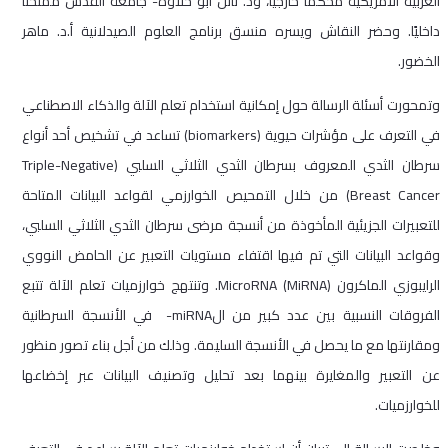
العربية الأمريكية محكمًا خارجيًا، ود. نائل أبو حلاوة- جامعة القدس ممتحنًا
داخليًا. وحضر النقاش ويسره منسق برنامج العلوم الصيدلانية أ.د. ماهر
الخضور.
وتمحورت أسئلة الرسالة حول إمكانية استخدام تعلم الآلة والذكاء الاصطناعي
في التعرف على مؤشرات حيوية (biomarkers) تساعد في تشخيص أحد أنواع
سرطان الثدي المعروف بسرطان الثدي الثلاثي السلبي (Triple-Negative
Breast Cancer) من خلال التمحيص الخوارزمي لقواعد البيانات المتاحة
للتعبيرات الجزيئية المأخوذة من أنسجة مرضى سرطان الثدي الثلاثي السلبي،
وقواعد البيانات التي تم فيها اقتفاء مستويات التعبير عن الحامض النووي
الرايبوزي الماكرون (MicroRNA (MiRNA. وتنتهج خوارزميات تعلم الآلة تتبع
الفروقات النسبية بين عدد كبير من الmiRNA- في الأنسجة السرطانية
ومقارنتها مع ما يحصل في الأنسجة السليمة. وذلك من أجل بناء تصور منظور
عن التعبير والمغايرة بينهما بعد تحليل وتصنيف البيانات عبر إخضاعها
للخوارزميات.