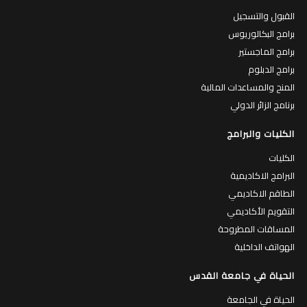
القبول والتسجيل
برامج البكالوريوس
برامج الماجستير
برامج الدبلوم
المنح والمساعدات المالية
برنامج الزائر الدولي
الكليات والبرامج
الكليات
البرامج الاكاديمية
الطاقم الاكاديمي
التقويم الأكاديمي
المساقات المطروحة
الهواتف الداخلية
الحياة في جامعة القدس
الحياة في الجامعة