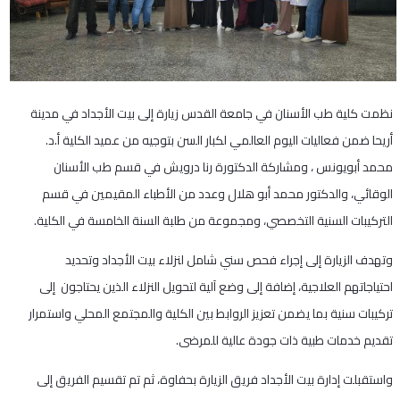
نظمت كلية طب الأسنان في جامعة القدس زيارة إلى بيت الأجداد في مدينة
أريحا ضمن فعاليات اليوم العالمي لكبار السن بتوجيه من عميد الكلية أ.د.
محمد أبويونس ، ومشاركة الدكتورة رنا درويش في قسم طب الأسنان
الوقائي، والدكتور محمد أبو هلال وعدد من الأطباء المقيمين في قسم
التركيبات السنية التخصصي، ومجموعة من طلبة السنة الخامسة في الكلية.
وتهدف الزيارة إلى إجراء فحص سني شامل لنزلاء بيت الأجداد وتحديد
احتياجاتهم العلاجية، إضافة إلى وضع آلية لتحويل النزلاء الذين يحتاجون إلى
تركيبات سنية بما يضمن تعزيز الروابط بين الكلية والمجتمع المحلي واستمرار
تقديم خدمات طبية ذات جودة عالية للمرضى.
واستقبلت إدارة بيت الأجداد فريق الزيارة بحفاوة، ثم تم تقسيم الفريق إلى