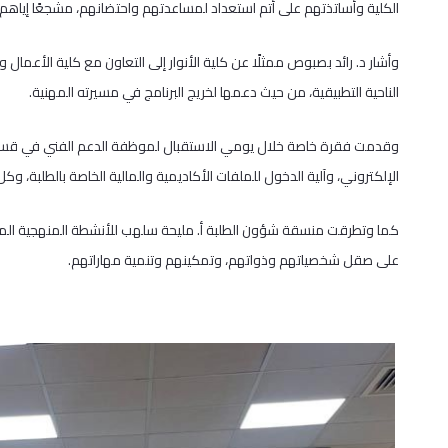
الكلية وأساتذتهم على أتم استعداد لمساعدتهم واحتضانهم، مشجعًا إياهم
وأشار د. رائد بصبوص ممثلًا عن كلية الأنوار إلى التعاون مع كلية الأعم
الناحية التطبيقية، من حيث دعمها لخريج البرنامج في مسيرته المهنية.
وقدمت فقرة خاصة خلال يومي الاستقبال لموظفة الدعم الفني في قسم و
الإلكتروني، وآلية الدخول للملفات الأكاديمية والمالية الخاصة بالطلبة، وك
كما وتطرقت منسقة شؤون الطلبة أ. مليحة سلهب للأنشطة المنهجية المخ
على صقل شخصياتهم وذواتهم، وتمكينهم وتنمية مهاراتهم.