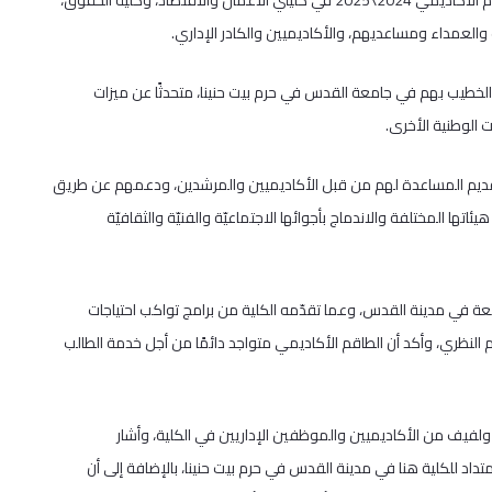
نظّمت جامعة القدس في حرم بيت حنينا يومين لاستقبال طلبتها الجدد للعام الأكاديمي 2024\2025 في كليتي الأعمال والاقتصاد، وكلية الحقوق،
العمداء ومساعديهم، والأكاديميين والكادر الإداري.
 الخطيب بهم في جامعة القدس في حرم بيت حنينا، متحدثًا عن ميزات
 الوطنية الأخرى.
وتقديم المساعدة لهم من قبل الأكاديميين والمرشدين، ودعمهم عن طريق
تها المختلفة والاندماج بأجوائها الاجتماعيّة والفنيّة والثقافيّة
في مدينة القدس، وعما تقدّمه الكلية من برامج تواكب احتياجات
النظري، وأكد أن الطاقم الأكاديمي متواجد دائمًا من أجل خدمة الطالب
ب ولفيف من الأكاديميين والموظفين الإداريين في الكلية، وأشار
داد للكلية هنا في مدينة القدس في حرم بيت حنينا، بالإضافة إلى أن