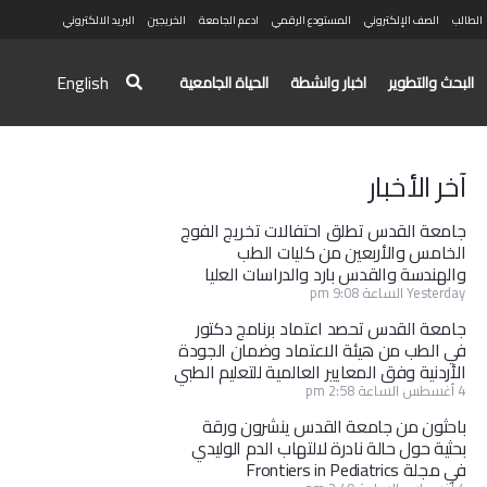
الطالب
الصف الإلكتروني
المستودع الرقمي
ادعم الجامعة
الخريجين
البريد الالكتروني
English
البحث والتطوير
اخبار وانشطة
الحياة الجامعية
آخر الأخبار
جامعة القدس تطلق احتفالات تخريج الفوج
الخامس والأربعين من كليات الطب
والهندسة والقدس بارد والدراسات العليا
Yesterday الساعة 9:08 pm
جامعة القدس تحصد اعتماد برنامج دكتور
في الطب من هيئة الاعتماد وضمان الجودة
الأردنية وفق المعايير العالمية للتعليم الطبي
4 أغسطس الساعة 2:58 pm
باحثون من جامعة القدس ينشرون ورقة
بحثية حول حالة نادرة لالتهاب الدم الوليدي
في مجلة Frontiers in Pediatrics