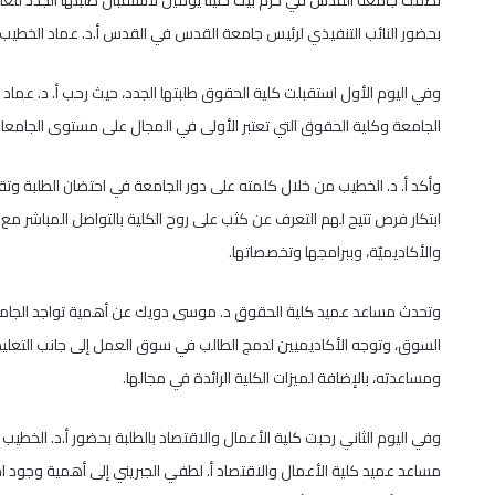
بحضور النائب التنفيذي لرئيس جامعة القدس في القدس أ.د. عماد الخطيب و
وفي اليوم الأول استقبلت كلية الحقوق طلبتها الجدد، حيث رحب أ. د. عماد
الجامعة وكلية الحقوق التي تعتبر الأولى في المجال على مستوى الجامعات
وأكد أ. د. الخطيب من خلال كلمته على دور الجامعة في احتضان الطلبة 
ابتكار فرص تتيح لهم التعرف عن كثب على روح الكلية بالتواصل المباشر مع هيئا
والأكاديميّة، وببرامجها وتخصصاتها.
وتحدث مساعد عميد كلية الحقوق د. موسى دويك عن أهمية تواجد الجامعة 
السوق، وتوجه الأكاديميين لدمج الطالب في سوق العمل إلى جانب التعليم 
ومساعدته، بالإضافة لميزات الكلية الرائدة في مجالها.
وفي اليوم الثاني رحبت كلية الأعمال والاقتصاد بالطلبة بحضور أ.د. الخطي
مساعد عميد كلية الأعمال والاقتصاد أ. لطفي الجبريني إلى أهمية وجود امت