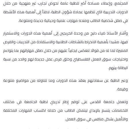
المجتمع، وإعطاء مساحة أكبر للطلبة عامة لخوض تجارب غير منهجية من خلال
الدورات التدريبية التي تنظمها عمادة شؤون الطلبة، لافتاً إلى أهمية هذه الأنشطة
في صقل شخصية الطالب ومنحه مهارات علمية وحياتية جديدة ومتنوعة.
وأشار الأستاذ ضياء دلبح من وحدة الخريجين إلى أهمية هذه الدورات والاستمرار
فيها، مشيدا بأهمية الانخراط بالنشاطات الطلابية والاستفادة من التدريبات والفرص
المميزة لما له من فوائد تنعكس ايجابياً عليهم من خلال صقل مهاراتهم بما يتواءم
واحتياجات سوق العمل الفلسطيني وخلق فرص عمل جديدة لهم والحد من نسبة
البطالة بينهم.
وعبر الطلبة عن سعادتهم بعقد هذه الدورات وما تتناوله من مواضيع متنوعة
وقيمة.
وتعمل جامعة القدس على توفير إطار تدريبي لطلبة الجامعة في مختلف
التخصصات يتسم بالإبداع ليتمكن الطالب من خلاله اكتساب المهارات المختلفة
والتأهيل بشكل منافس في سوق العمل.