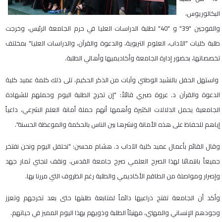
البكالوريوس،
والفوجين "39" و "40" لطلبة الدراسات العليا في حرم الجامعة الرئيس، وخرجت
طلبة كليات "الآداب، العلوم التربوية، والدعوة والقرآن، والدراسات العليا" بمخلتف
تخصصاتها، بحضور إدارة الجامعة وأكاديميها وأهالي الطلبة.
واستهل الحفل بالنشيد الوطني وآيات من الذكر الحكيم، تلى ذلك كلمة عميد كلية
الدعوة والقرآن د. عروة صبري قائلاً: "إن تخرج الطلبة اليوم وحملهم للشهادة
الجامعية يحمل الدلالات الكثيرة وأهمها أنهم حملة أمانة العلم الشرعي، داعياً
إياهم للحفاظ على هذه الأمانة ونشرها بين الناس بالحكمة والموعظة الحسنة".
وقال القائم بأعمال عميد كلية الآداب د. هشام محسن: "نحتفل اليوم ونحن نفتخر
جميعاً بانتمائنا لهذا الصرح العلمي صرح جامعة القدس، ونقف لنجني ثمار جهد
وإصرار ومواصلة من الطاقم الأكاديمي والطلبة رغم الظروف التي مررنا بها.
وأكد أن الجامعة تفتح ذراعيها دائماً لمتابعة طلبتها حتى بعد تخرجهم وتعزز
وجودهم الإنساني والمهني، مهنيئاً الطلبة وذويهم بهذا اليوم المميز في حياتهم.