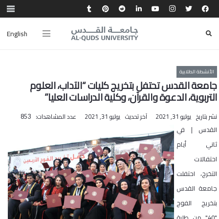
English
الأنشطة الطلابية
جامعة القدس تحتفل بتخريج كليات “الآداب، العلوم
التربوية، الدعوة والقرآن، وكلية الدراسات العليا”
نشر بتاريخ
يوليو 31, 2021
آخر تحديث
يوليو 31, 2021
عدد المشاهدات:
853
القدس | في
ثاني أيام
احتفالات
التخرج، احتفلت
جامعة القدس
بتخريج الفوج
"40" من طلبة