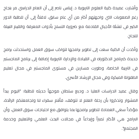
وأشارت عميدة كلية العلوم التربوية د. إيناس ناصر إلى أن العام الدراسي مر بنجاح
رغم الصعوبات التي واجهتهم أكثر من أي عام سابق، لافتةً إلى أن للطلبة الدور
الكبير في تنشئة الأجيال القادمة مع ضرورة التسلح بأدوات المعرفة والقيم النبيلة
للنجاح.
وأكدت أن الكلية سعت إلى تطوير برامجها لتواكب سوق العمل واستحدثت برامج
جديدة كبرنامج الدكتوراه في القيادة والإدارة التربوية إضافة إلى برنامج الماجستير
في التربية الخاصة، وطورت مسارين في مستوى الماجستير في مجال تعليم
الطفولة المبكرة وفي مجال الإرشاد الأسري.
وقال عميد الدراسات العليا د. وديع سلطان موجهاً حديثه للطلبة: "اليوم يبدأ
المشوار وتذكروا بأن رحلة العلم لا تتوقف، فأنتم سفراء لنا ولجامعتكم الرائدة،
مؤكداً سعي العمادة لتطوير برامجها بما يتوافق مع احتياجات سوق العمل، وأن
البرامج هي الأكثر تميزاً وإبداعاً في مجالات البحث العلمي والتعليم وخدمة
المجتمع".