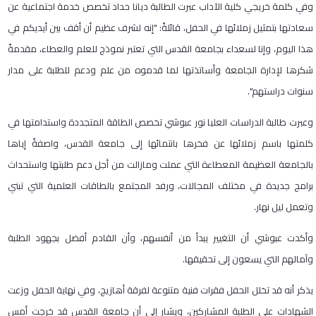
وفي كلمة خريجي كلية الآداب عبرت الطالبة ديانا حداد تخصص خدمة اجتماعية عن
سعادتها بتمثيل زملائها في الحفل، قائلةً: "إنه لشرف عظيم أن أقف بين أيديكم في
هذا اليوم، وإنا لسعداء بجامعة القدس التي تعتبر نموذج للعلم والعطاء، مقدمةً
شكرها لإدارة الجامعة وأساتذتها لما قدموه من علم ودعم للطلبة على مدار
سنوات دراستهم".
وعبرت طالبة الدراسات العليا نور عبوشي تخصص الطاقة المتجددة واستدامتها في
كلمتها باسم زملائها عن فخرها بانتمائها إلى جامعة القدس، واصفةً إياها
بالجامعة العظيمة المعطاءة التي عملت ومازالت من أجل دعم طلبتها واستحداث
برامج جديدة في مختلف المجالات، ورفد المجتمع بالطاقات العلمية التي تبني
وتعمل ليل نهار.
وأكدت عبوشي أن التغيير يبدأ من أنفسهم، وأن القادم أفضل بجهود الطلبة
وآمالهم التي يسعون إلى تحقيقها.
يذكر أنه قد تخلل الحفل فقرات فنية متنوعة لفرقة أهازيج، وفي نهاية الحفل وزعت
الشهادات على الطلبة المشاركين، ويشار إلى أن جامعة القدس قد خرجت أمس