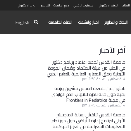
الطالب
الصف الإلكتروني
المستودع الرقمي
ادعم الجامعة
الخريجين
البريد الالكتروني
English
البحث والتطوير
اخبار وانشطة
الحياة الجامعية
آخر الأخبار
جامعة القدس تحصد اعتماد برنامج دكتور
في الطب من هيئة الاعتماد وضمان الجودة
الأردنية وفق المعايير العالمية للتعليم الطبي
4 أغسطس الساعة 2:58 pm
باحثون من جامعة القدس ينشرون ورقة
بحثية حول حالة نادرة لالتهاب الدم الوليدي
في مجلة Frontiers in Pediatrics
4 أغسطس الساعة 2:49 pm
جامعة القدس تناقش رسالة الماجستير
الأولى لبرنامج إدارة الأراضي حول دور نظم
المعلومات الجغرافية في تعزيز الحوكمة