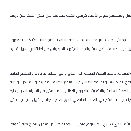
ن قبل وسيستمر بتتويج الأطباء خريجي الكلية جيلًا بعد جيل، فكل الشكر لمن درسنا
نا وزملائي من اجتياز هذا الامتحان وحققنا نسبة نجاح عالية جدًا كما المعهود
لى الكفاءة التدريسية والجد والاجتهاد المبذولين من أطبائنا في سبيل تخريج
صيدلة، وكلية المهن الصحية التي تطرح برامج البكالوريوس في العلوم الطبية
رامج الماجستير والدبلوم العالي في العلوم الطبية المخبرية والتمريض، وكلية
 الصحة العامة والتغذية، والدبلوم العالي والماجستير في السياسات والإدارة
امج الماجستير في العلاج الطبيعي الذي يعتبر البرنامج الأول من نوعه في
الأمر الذي يشير إلى مستوىً علمي يشهد له في كل ميدان، لتخرج بذلك أفواجًا