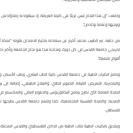
وتابعت "إن هذا النجاح ليس غريبًا على كليتنا العريقة، إذ سبقونا به زملاؤنا م
ووجهنا وعلمنا بإخلاص".
من جانبه، عبر الطبيب محمد أكرم عن سعادته باجتياز الامتحان بقوله "تمكنا أ
لخريجي جامعة القدس في كل دورة، ونجاحنا هذا هو نجاح الجامعة وأكبر دليل ع
أفواج متميزة".
وتضم الكليات الطبية في جامعة القدس كلية الطب البشري، وطب الأسنان، وال
والمخبرية، التمريض، القبالة، التصوير الطبي، والعلاج الطبيعي، إضافة الى ب
الصحة العامة التي تطرح برنامج البكالوريوس والدبلوم العالي والماجستير في
الصحية، والصحة النفسية المجتمعية، كما وتتميز جامعة القدس بطرحها لبرن
فلسطين.
ويلتحق بالكليات الطبية مئات الطلبة من الداخل الفلسطيني والقدس المحتلة، 