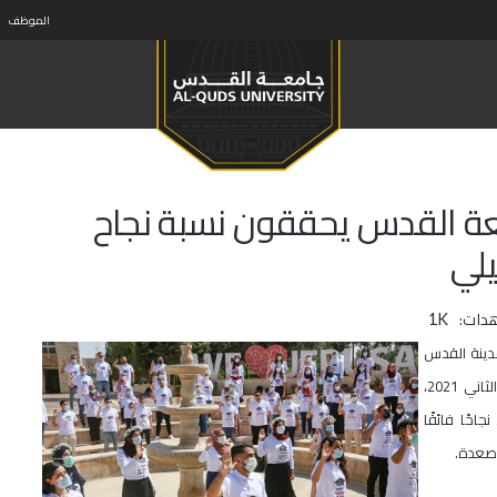
الموظف
معة القدس يحققون نسبة نجاح
يلي
دات:
1K
دينة القدس
نسبة نجاح بلغت 100% في امتحان المزاولة الإسرائيلي الذي عقد في كانون الثاني 2021،
مما يعد نجاحًا فائقًا
أصعدة.