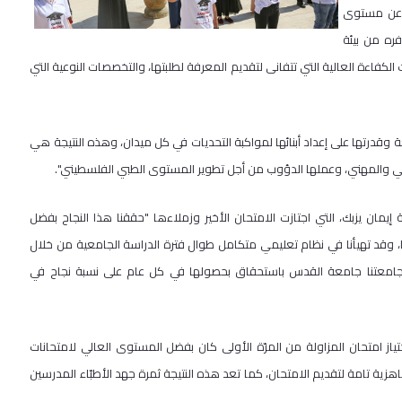
ر عن مستوى
ره من بيئة
الكفاءة العالية التي تتفانى لتقديم المعرفة لطلبتها، والتخصصات النوعية التي
قدرتها على إعداد أبنائها لمواكبة التحديات في كل ميدان، وهذه النتيجة هي
ي والمهني، وعملها الدؤوب من أجل تطوير المستوى الطبي الفلسطيني".
مان يزبك، التي اجتازت الامتحان الأخير وزملاءها "حققنا هذا النجاح بفضل
نا، وقد تهيأنا في نظام تعليمي متكامل طوال فترة الدراسة الجامعية من خلال
 جامعتنا جامعة القدس باستحقاق بحصولها في كل عام على نسبة نجاح في
از امتحان المزاولة من المرّة الأولى كان بفضل المستوى العالي لامتحانات
ية تامة لتقديم الامتحان، كما تعد هذه النتيجة ثمرة جهد الأطبّاء المدرسين