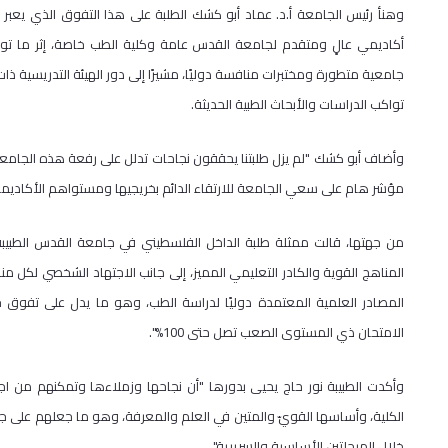
وهنأ رئيس الجامعة أ.د. عماد أبو كشك الطلبة على هذا التفوق الذي يعب
أكاديمي عالٍ ومتقدم لجامعة القدس عامة وكلية الطب خاصة، إثر ما توف
جامعية متطورة ومختبرات منافسة دوليًا، مشيرًا إلى دور الهيئة التدريسية ذات 
تواكب الدراسات والأبحاث الطبية الحديثة.
وأضاف أبو كشك "لم يزل طلبتنا يحققون نجاحات تدلل على رفعة هذه الجامعة و
مؤشر هام على سعي الجامعة للارتقاء الدائم بخريجيها ومستواهم الأكاديم
من جهتها، قالت ممثلة طلبة الداخل الفلسطيني في جامعة القدس الطبيبة إي
المناهج القوية والكادر التعليمي المميز، إلى جانب الاجتهاد الشخصي لكل م
المصادر العلمية المعتمدة دوليًا لدراسة الطب، وهو ما يدل على تفوق
الامتحان ذي المستوى الصعب تصل حتى 100%".
وأكدت الطبيبة نور حاج يحيى بدورها "أن نجاحها وزملاءها وتمكنهم من اجتي
الكلية، وأساسها القويّ والمتين في العلم والمعرفة، وهو ما جعلهم على جاهز
خلال المرحلتين الأساسية والسريرية".