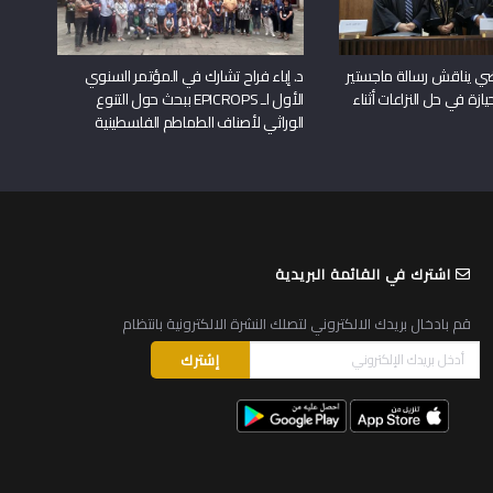
راضي يناقش رسالة ماجستير
د. إباء فراح تشارك في المؤتمر السنوي
يازة في حل النزاعات أثناء
الأول لـ EPICROPS ببحث حول التنوع
الوراثي لأصناف الطماطم الفلسطينية
اشترك في القائمة البريدية
قم بادخال بريدك الالكتروني لتصلك النشرة الالكترونية بانتظام