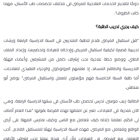
دومًا لتقديم الخدمات العلاجية للمرضى في مختلف تخصصات طب الأسنان، مهما
كانت الظروف".
كيف يجري تدريب الطلبة؟
"قبل استقبال المرضى نقدم للطلبة المتدربين في السنة الدراسية الرابعة ورشات
تدريبية قصيرة لكيفية استقبال المريض وإدخاله للعيادة وتحضيرها، وإعداد الملف
الطبي، ووضع خطة علاجية تحت إشراف كامل من المشرفين وأعضاء الهيئة
التدريسية والطاقم المساند، إذ نعلمهم البروتوكول والإجراء التنفيذي للعلاجات،
أما طلبة السنة الخامسة فهم مؤهلون للعمل واستقبال المرضى" يوضح أبو
هنطش.
الطالبة زينب موسى، تدرس تخصص طب الأسنان في سنتها الدراسية الرابعة، وهي
الآن متدربة في العيادات، تعبر عن امتنانها لهذه الفرصة بقولها "هذا العام أضاف
لي الكثير، تعلمنا خلاله كيف نتعامل مع الناس وكيف نمارس المهنة على أرض
الواقع ونتعامل مع المرضى، فهذه السنة الدراسية تهيئنا للمستقبل القادم.. أحب
التعامل مع المرضى في العيادات وأن أرى نتيجة عملنا تحت إشراف الأطباء