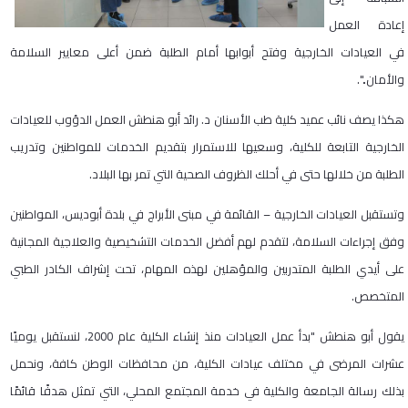
إعادة العمل
في العيادات الخارجية وفتح أبوابها أمام الطلبة ضمن أعلى معايير السلامة
والأمان..".
هكذا يصف نائب عميد كلية طب الأسنان د. رائد أبو هنطش العمل الدؤوب للعيادات
الخارجية التابعة للكلية، وسعيها للاستمرار بتقديم الخدمات للمواطنين وتدريب
الطلبة من خلالها حتى في أحلك الظروف الصحية التي تمر بها البلاد.
وتستقبل العيادات الخارجية – القائمة في مبنى الأبراج في بلدة أبوديس، المواطنين
وفق إجراءات السلامة، لتقدم لهم أفضل الخدمات التشخيصية والعلاجية المجانية
على أيدي الطلبة المتدربين والمؤهلين لهذه المهام، تحت إشراف الكادر الطبي
المتخصص.
يقول أبو هنطش "بدأ عمل العيادات منذ إنشاء الكلية عام 2000، لنستقبل يوميًا
عشرات المرضى في مختلف عيادات الكلية، من محافظات الوطن كافة، ونحمل
بذلك رسالة الجامعة والكلية في خدمة المجتمع المحلي، التي تمثل هدفًا قائمًا