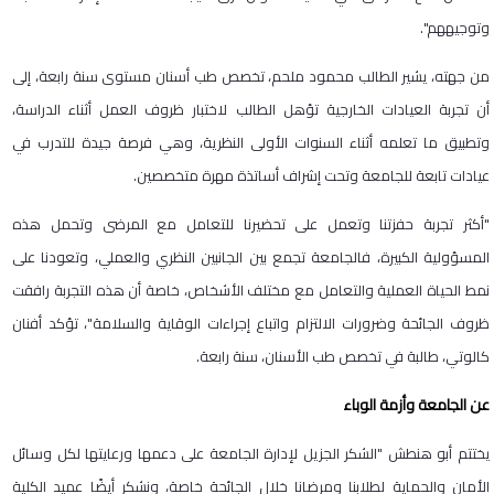
وتوجيههم".
من جهته، يشير الطالب محمود ملحم، تخصص طب أسنان مستوى سنة رابعة، إلى
أن تجربة العيادات الخارجية تؤهل الطالب لاختبار ظروف العمل أثناء الدراسة،
وتطبيق ما تعلمه أثناء السنوات الأولى النظرية، وهي فرصة جيدة للتدرب في
عيادات تابعة للجامعة وتحت إشراف أساتذة مهرة متخصصين.
"أكثر تجربة حفزتنا وتعمل على تحضيرنا للتعامل مع المرضى وتحمل هذه
المسؤولية الكبيرة، فالجامعة تجمع بين الجانبين النظري والعملي، وتعودنا على
نمط الحياة العملية والتعامل مع مختلف الأشخاص، خاصة أن هذه التجربة رافقت
ظروف الجائحة وضرورات الالتزام واتباع إجراءات الوقاية والسلامة"، تؤكد أفنان
كالوتي، طالبة في تخصص طب الأسنان، سنة رابعة.
عن الجامعة وأزمة الوباء
يختتم أبو هنطش "الشكر الجزيل لإدارة الجامعة على دعمها ورعايتها لكل وسائل
الأمان والحماية لطلابنا ومرضانا خلال الجائحة خاصة، ونشكر أيضًا عميد الكلية