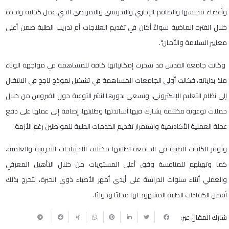
وأعضاء مجلسها والطاقم الإداري والتدريسي والتمريضي الذي عمل كخلية واحدة
خلال الفترة الماضية سواءً أكان في تقديم العلاجات أم تدريب الطلبة ضمن أعلى
معايير السلامة والأمان".
وكانت جامعة القدس قد سخرت إمكانياتها كافة للمساهمة في مواجهة الوباء
منذ بداياته، فكانت أولى الجامعات المساهمة في تشكيل نموذج ناجح في الانتقال
إلى نظام التعليم الإلكتروني، وتسعى بدورها لنشر التوعية حول الفيروس من خلال
حملات توعوية مختلفة يشارك فيها أساتذتها وطلبتها، إضافة إلى عملها على دفع
عجلة العملية الأكاديمية واستمرار تقديم الخدمات الطبية للمواطنين رغم الأزمة.
وتوفر الكليات الطبية في الجامعة لطلبتها مختلف الاحتياجات التدريبية والعلمية،
كما وتهيئهم للمنافسة وفق أعلى المستويات من خلال التأهيل المعرفي
والعملي أثناء سنوات الدراسة على أيدي أمهر الأطباء ذوي الخبرة، لتخرج بذلك
أفضل الكفاءات الطبية المشهود لها محليًا ودوليًا.
شارك المقال عبر: