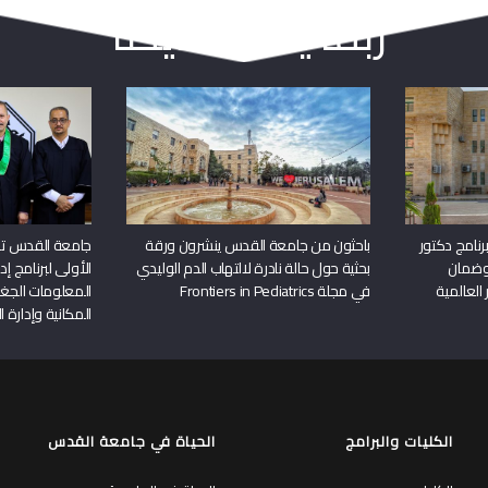
ربما يعجبك أيضا
نامج دكتور
باحثون من جامعة القدس ينشرون ورقة
جامعة القدس تن
وضمان
بحثية حول حالة نادرة لالتهاب الدم الوليدي
الأولى لبرنامج إ
 العالمية
في مجلة Frontiers in Pediatrics
المعلومات الجغر
المكانية وإدارة ا
الكليات والبرامج
الحياة في جامعة القدس