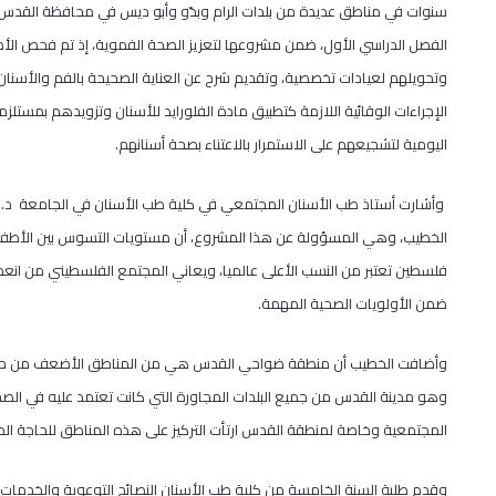
سنوات في مناطق عديدة من بلدات الرام وبدّو وأبو ديس في محافظة القدس
الفصل الدراسي الأول، ضمن مشروعها لتعزيز الصحة الفموية، إذ تم فحص الأ
وتحويلهم لعيادات تخصصية، وتقديم شرح عن العناية الصحيحة بالفم والأسنان
الإجراءات الوقائية اللازمة كتطبيق مادة الفلورايد للأسنان وتزويدهم بمستلز
اليومية لتشجيعهم على الاستمرار بالاعتناء بصحة أسنانهم.
وأشارت أستاذ طب الأسنان المجتمعي في كلية طب الأسنان في الجامعة د. إ
الخطيب، وهي المسؤولة عن هذا المشروع، أن مستويات التسوس بين الأطف
فلسطين تعتبر من النسب الأعلى عالميا، ويعاني المجتمع الفلسطيني من انعدام
ضمن الأولويات الصحية المهمة.
وأضافت الخطيب أن منطقة ضواحي القدس هي من المناطق الأضعف من حيث ال
وهو مدينة القدس من جميع البلدات المجاورة التي كانت تعتمد عليه في الص
المجتمعية وخاصة لمنطقة القدس ارتأت التركيز على هذه المناطق للحاجة المل
وقدم طلبة السنة الخامسة من كلية طب الأسنان النصائح التوعوية والخدمات ال