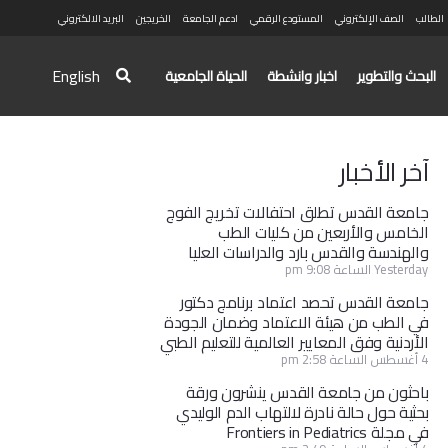
الطالب
الصف الإلكتروني
المستودع الرقمي
ادعم الجامعة
الخريجين
البريد الالكتروني
English
البحث والتطوير
اخبار وانشطة
الحياة الجامعية
آخر الأخبار
جامعة القدس تطلق احتفالات تخريج الفوج
الخامس والأربعين من كليات الطب
والهندسة والقدس بارد والدراسات العليا
Yesterday الساعة 9:08 pm
جامعة القدس تحصد اعتماد برنامج دكتور
في الطب من هيئة الاعتماد وضمان الجودة
الأردنية وفق المعايير العالمية للتعليم الطبي
4 أغسطس الساعة 2:58 pm
باحثون من جامعة القدس ينشرون ورقة
بحثية حول حالة نادرة لالتهاب الدم الوليدي
في مجلة Frontiers in Pediatrics