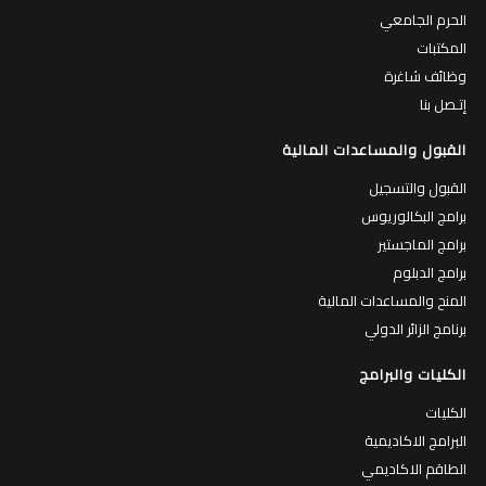
الحرم الجامعي
المكتبات
وظائف شاغرة
إتـصل بنا
القبول والمساعدات المالية
القبول والتسجيل
برامج البكالوريوس
برامج الماجستير
برامج الدبلوم
المنح والمساعدات المالية
برنامج الزائر الدولي
الكليات والبرامج
الكليات
البرامج الاكاديمية
الطاقم الاكاديمي