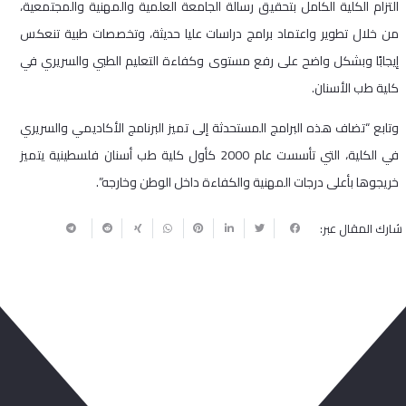
التزام الكلية الكامل بتحقيق رسالة الجامعة العلمية والمهنية والمجتمعية،
من خلال تطوير واعتماد برامج دراسات عليا حديثة، وتخصصات طبية تنعكس
إيجابًا وبشكل واضح على رفع مستوى وكفاءة التعليم الطبي والسريري في
كلية طب الأسنان.
وتابع “تضاف هذه البرامج المستحدثة إلى تميز البرنامج الأكاديمي والسريري
في الكلية، التي تأسست عام 2000 كأول كلية طب أسنان فلسطينية يتميز
خريجوها بأعلى درجات المهنية والكفاءة داخل الوطن وخارجه”.
شارك المقال عبر:
ربما يعجبك أيضا